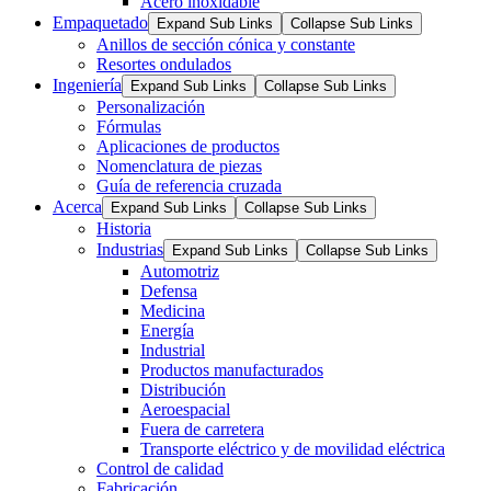
Acero inoxidable
Empaquetado
Expand Sub Links
Collapse Sub Links
Anillos de sección cónica y constante
Resortes ondulados
Ingeniería
Expand Sub Links
Collapse Sub Links
Personalización
Fórmulas
Aplicaciones de productos
Nomenclatura de piezas
Guía de referencia cruzada
Acerca
Expand Sub Links
Collapse Sub Links
Historia
Industrias
Expand Sub Links
Collapse Sub Links
Automotriz
Defensa
Medicina
Energía
Industrial
Productos manufacturados
Distribución
Aeroespacial
Fuera de carretera
Transporte eléctrico y de movilidad eléctrica
Control de calidad
Fabricación