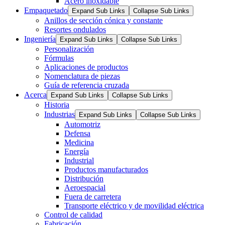
Acero inoxidable
Empaquetado
Expand Sub Links
Collapse Sub Links
Anillos de sección cónica y constante
Resortes ondulados
Ingeniería
Expand Sub Links
Collapse Sub Links
Personalización
Fórmulas
Aplicaciones de productos
Nomenclatura de piezas
Guía de referencia cruzada
Acerca
Expand Sub Links
Collapse Sub Links
Historia
Industrias
Expand Sub Links
Collapse Sub Links
Automotriz
Defensa
Medicina
Energía
Industrial
Productos manufacturados
Distribución
Aeroespacial
Fuera de carretera
Transporte eléctrico y de movilidad eléctrica
Control de calidad
Fabricación