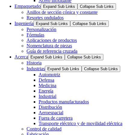
Acero inoxidable
Empaquetado
Expand Sub Links
Collapse Sub Links
Anillos de sección cónica y constante
Resortes ondulados
Ingeniería
Expand Sub Links
Collapse Sub Links
Personalización
Fórmulas
Aplicaciones de productos
Nomenclatura de piezas
Guía de referencia cruzada
Acerca
Expand Sub Links
Collapse Sub Links
Historia
Industrias
Expand Sub Links
Collapse Sub Links
Automotriz
Defensa
Medicina
Energía
Industrial
Productos manufacturados
Distribución
Aeroespacial
Fuera de carretera
Transporte eléctrico y de movilidad eléctrica
Control de calidad
Fabricación