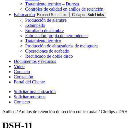
Tratamiento térmico – Dureza
Controles de calidad en anillos de retención
Fabricación
Expand Sub Links
Collapse Sub Links
Producción de alambre
Estampado
Enrollado de alambre
Fabricación propia de herramientas
Tratamiento térmico
Producción de abrazaderas de manguera
Operaciones de acabado
Rectificado de doble disco
Documentos y recursos
Video
Contacto
Cotización
Portal del Cliente
Solicitar una cotización
Solicitar muestras
Contacto
Anillos / Anillos de retención de sección cónica axial / Circlips / DSH
DSH-11