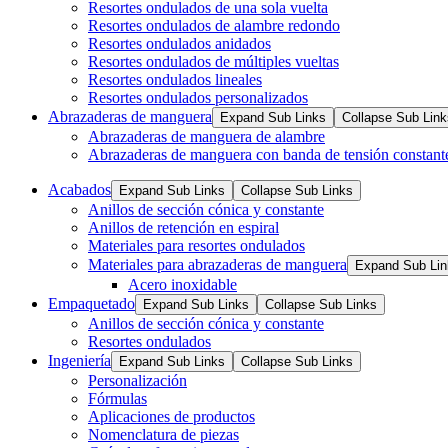
Resortes ondulados de una sola vuelta
Resortes ondulados de alambre redondo
Resortes ondulados anidados
Resortes ondulados de múltiples vueltas
Resortes ondulados lineales
Resortes ondulados personalizados
Abrazaderas de manguera
Expand Sub Links
Collapse Sub Link
Abrazaderas de manguera de alambre
Abrazaderas de manguera con banda de tensión constant
Acabados
Expand Sub Links
Collapse Sub Links
Anillos de sección cónica y constante
Anillos de retención en espiral
Materiales para resortes ondulados
Materiales para abrazaderas de manguera
Expand Sub Lin
Acero inoxidable
Empaquetado
Expand Sub Links
Collapse Sub Links
Anillos de sección cónica y constante
Resortes ondulados
Ingeniería
Expand Sub Links
Collapse Sub Links
Personalización
Fórmulas
Aplicaciones de productos
Nomenclatura de piezas