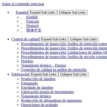
Saltar al contenido principal
Español
Expand Sub Links
Collapse Sub Links
English
Français
Deutsch
简体中文
Control de calidad
Expand Sub Links
Collapse Sub Links
Procedimientos de inspección: Anillos de retención exter
Procedimientos de inspección: Anillos de retención inter
Procedimientos de inspección: Limitaciones de alabeo (dis
Procedimientos de inspección: Anillos de sección consta
Pruebas
Tratamiento térmico – Dureza
Controles de calidad en anillos de retención
Fabricación
Expand Sub Links
Collapse Sub Links
Producción de alambre
Estampado
Enrollado de alambre
Fabricación propia de herramientas
Tratamiento térmico
Producción de abrazaderas de manguera
Operaciones de acabado