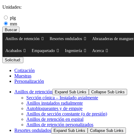
Unidades:
plg
mm
Buscar
Anillos de retención
Resortes ondulados
Abrazaderas de manguer
Acabados
Empaquetado
Ingeniería
Acerca
Solicitud:
Cotización
Muestras
Personalización
Anillos de retención
Expand Sub Links
Collapse Sub Links
Sección cónica – Instalado axialmente
Anillos instalados radialmente
Autobloqueantes y de empuje
Anillos de sección constante (o de presión)
Anillos de retención en espiral
Anillos de retención personalizados
Resortes ondulados
Expand Sub Links
Collapse Sub Links