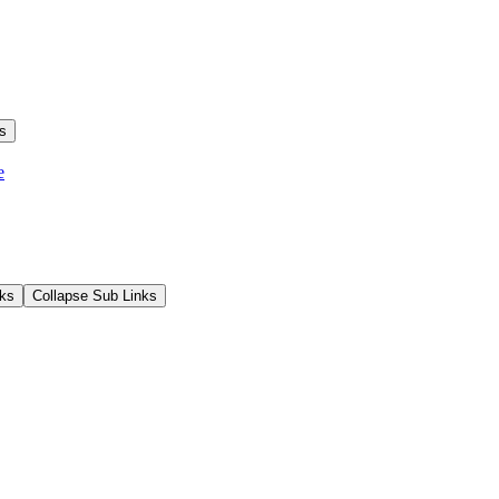
s
e
ks
Collapse Sub Links