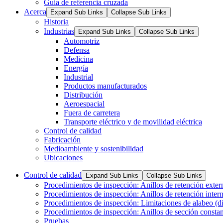
Guía de referencia cruzada
Acerca
Expand Sub Links
Collapse Sub Links
Historia
Industrias
Expand Sub Links
Collapse Sub Links
Automotriz
Defensa
Medicina
Energía
Industrial
Productos manufacturados
Distribución
Aeroespacial
Fuera de carretera
Transporte eléctrico y de movilidad eléctrica
Control de calidad
Fabricación
Medioambiente y sostenibilidad
Ubicaciones
Control de calidad
Expand Sub Links
Collapse Sub Links
Procedimientos de inspección: Anillos de retención exter
Procedimientos de inspección: Anillos de retención inter
Procedimientos de inspección: Limitaciones de alabeo (dis
Procedimientos de inspección: Anillos de sección consta
Pruebas