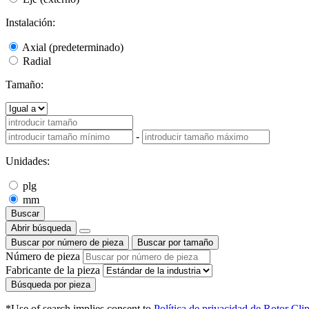
Instalación:
Axial (predeterminado)
Radial
Tamaño:
-
Unidades:
plg
mm
Buscar
Abrir búsqueda
Buscar por número de pieza
Buscar por tamaño
Número de pieza
Fabricante de la pieza
Búsqueda por pieza
*Use of search implies consent to
Política de privacidad de Rotor Cli