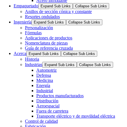
Acero inoxidable
Empaquetado
Expand Sub Links
Collapse Sub Links
Anillos de sección cónica y constante
Resortes ondulados
Ingeniería
Expand Sub Links
Collapse Sub Links
Personalización
Fórmulas
Aplicaciones de productos
Nomenclatura de piezas
Guía de referencia cruzada
Acerca
Expand Sub Links
Collapse Sub Links
Historia
Industrias
Expand Sub Links
Collapse Sub Links
Automotriz
Defensa
Medicina
Energía
Industrial
Productos manufacturados
Distribución
Aeroespacial
Fuera de carretera
Transporte eléctrico y de movilidad eléctrica
Control de calidad
Fabricación