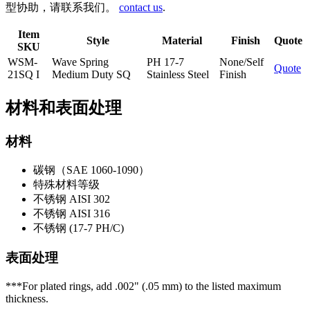
型协助，请联系我们。
contact us
.
Item
Style
Material
Finish
Quote
SKU
WSM-
Wave Spring
PH 17-7
None/Self
Quote
21SQ I
Medium Duty SQ
Stainless Steel
Finish
材料和表面处理
材料
碳钢（SAE 1060-1090）
特殊材料等级
不锈钢 AISI 302
不锈钢 AISI 316
不锈钢 (17-7 PH/C)
表面处理
***For plated rings, add .002" (.05 mm) to the listed maximum
thickness.