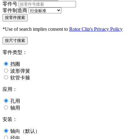
零件号
零件制造商
按零件搜索
*Use of search implies consent to
Rotor Clip's Privacy Policy
按尺寸搜索
零件类型：
挡圈
波形弹簧
软管卡箍
应用：
孔用
轴用
安装：
轴向（默认）
径向