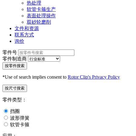
热处理
软管卡箍生产
表面处理操作
双砂轮磨削
文件和资源
联系方式
询价
零件号
零件制造商
按零件搜索
*Use of search implies consent to
Rotor Clip's Privacy Policy
按尺寸搜索
零件类型：
挡圈
波形弹簧
软管卡箍
应用：