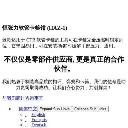
恒张力软管卡箍钳 (HAZ-1)
这款适用于 CTB 软管卡箍的工具可在卡箍完全压缩时锁定到
位，它坚固易用，可在安装/拆卸时缓解手部压力。通用。
不仅仅是零部件供应商, 更是真正的合作
伙伴。
我们热衷于制造高品质的扣环、弹簧和卡箍。我们的使命是助
力贵司取得成功。让我们齐心协力，共创辉煌！
与我们商讨咨询事宜
简体中文
Expand Sub Links
Collapse Sub Links
English
Français
Deutsch