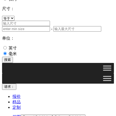
尺寸：
-
单位：
英寸
毫米
搜索
请求：
报价
样品
定制