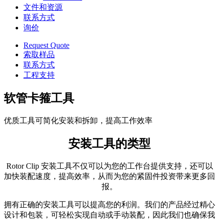
文件和资源
联系方式
询价
Request Quote
索取样品
联系方式
工程支持
软管卡箍工具
优质工具可简化安装和拆卸，提高工作效率
安装工具的类型
Rotor Clip 安装工具不仅可以为您的工作台提供支持，还可以
加快装配速度，提高效率，从而为您的紧固件投资带来更多回
报。
拥有正确的安装工具可以提高您的利润。我们的产品经过精心
设计和包装，可轻松实现自动或手动装配，因此我们也确保我