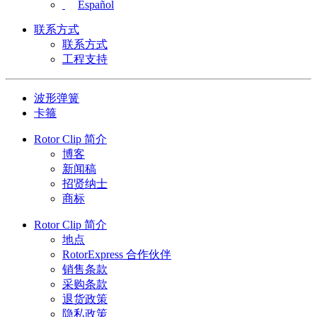
Español
联系方式
联系方式
工程支持
波形弹簧
卡箍
Rotor Clip 简介
博客
新闻稿
招贤纳士
商标
Rotor Clip 简介
地点
RotorExpress 合作伙伴
销售条款
采购条款
退货政策
隐私政策