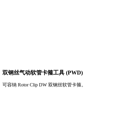
双钢丝气动软管卡箍工具 (PWD)
可容纳 Rotor Clip DW 双钢丝软管卡箍。