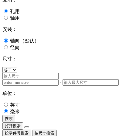
孔用
轴用
安装：
轴向（默认）
径向
尺寸：
-
单位：
英寸
毫米
搜索
打开搜索
按零件号搜索
按尺寸搜索