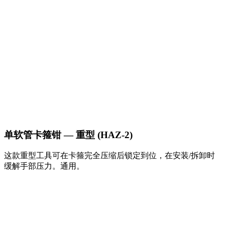
单软管卡箍钳 — 重型 (HAZ-2)
这款重型工具可在卡箍完全压缩后锁定到位，在安装/拆卸时
缓解手部压力。通用。