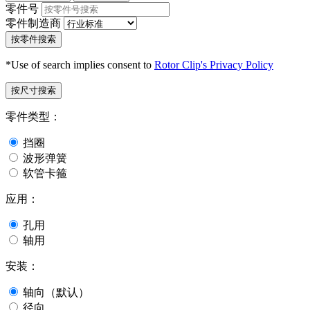
零件号
零件制造商
按零件搜索
*Use of search implies consent to
Rotor Clip's Privacy Policy
按尺寸搜索
零件类型：
挡圈
波形弹簧
软管卡箍
应用：
孔用
轴用
安装：
轴向（默认）
径向