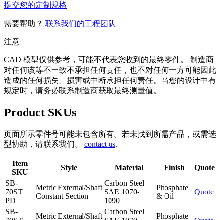
提交您的定制规格
需要帮助？
联系我们的工程团队
注意
CAD 模型仅供参考，可能不代表您收到的最终零件。 制造商
对任何该等不一致不承担任何责任，也不对任何一方可能因此
造成的任何损失、损害或中断承担任何责任。当您的设计中有
规定时，请务必联系制造商获取最终测量值。
Product SKUs
页面所示零件号可能未包含所有。若未找到所需产品，或需选
型协助，请联系我们。
contact us
.
Item
Style
Material
Finish
Quote
SKU
SB-
Carbon Steel
Metric External/Shaft
Phosphate
70ST
SAE 1070-
Quote
Constant Section
& Oil
PD
1090
SB-
Carbon Steel
Metric External/Shaft
Phosphate