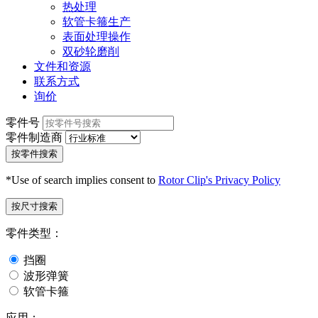
热处理
软管卡箍生产
表面处理操作
双砂轮磨削
文件和资源
联系方式
询价
零件号
零件制造商
按零件搜索
*Use of search implies consent to
Rotor Clip's Privacy Policy
按尺寸搜索
零件类型：
挡圈
波形弹簧
软管卡箍
应用：