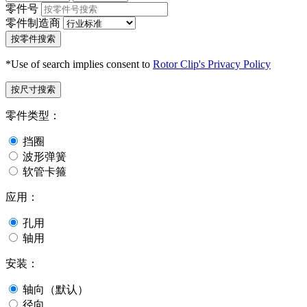
零件号
零件制造商
按零件搜索
*Use of search implies consent to
Rotor Clip's Privacy Policy
按尺寸搜索
零件类型：
挡圈
波形弹簧
软管卡箍
应用：
孔用
轴用
安装：
轴向（默认）
径向