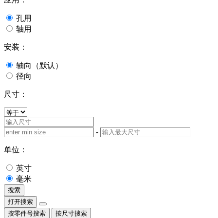
孔用
轴用
安装：
轴向（默认）
径向
尺寸：
-
单位：
英寸
毫米
搜索
打开搜索
按零件号搜索
按尺寸搜索