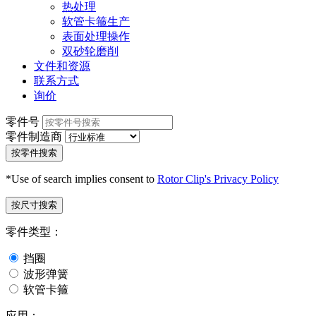
热处理
软管卡箍生产
表面处理操作
双砂轮磨削
文件和资源
联系方式
询价
零件号
零件制造商
按零件搜索
*Use of search implies consent to
Rotor Clip's Privacy Policy
按尺寸搜索
零件类型：
挡圈
波形弹簧
软管卡箍
应用：