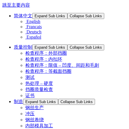
跳至主要内容
简体中文
Expand Sub Links
Collapse Sub Links
English
Français
Deutsch
Español
质量控制
Expand Sub Links
Collapse Sub Links
检查程序：外部挡圈
检查程序：内扣环
检查程序：限值 – 凹度、间距和毛刺
检查程序：等截面挡圈
测试
热处理 – 硬度
挡圈质量检查
证书
制造
Expand Sub Links
Collapse Sub Links
钢丝生产
冲压
钢丝卷绕
内部模具加工