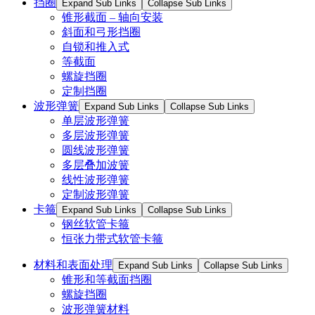
挡圈
Expand Sub Links
Collapse Sub Links
锥形截面 – 轴向安装
斜面和弓形挡圈
自锁和推入式
等截面
螺旋挡圈
定制挡圈
波形弹簧
Expand Sub Links
Collapse Sub Links
单层波形弹簧
多层波形弹簧
圆线波形弹簧
多层叠加波簧
线性波形弹簧
定制波形弹簧
卡箍
Expand Sub Links
Collapse Sub Links
钢丝软管卡箍
恒张力带式软管卡箍
材料和表面处理
Expand Sub Links
Collapse Sub Links
锥形和等截面挡圈
螺旋挡圈
波形弹簧材料