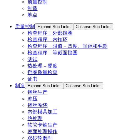
质量控制
制造
地点
质量控制
Expand Sub Links
Collapse Sub Links
检查程序：外部挡圈
检查程序：内扣环
检查程序：限值 – 凹度、间距和毛刺
检查程序：等截面挡圈
测试
热处理 – 硬度
挡圈质量检查
证书
制造
Expand Sub Links
Collapse Sub Links
钢丝生产
冲压
钢丝卷绕
内部模具加工
热处理
软管卡箍生产
表面处理操作
双砂轮磨削