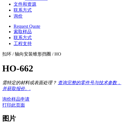
文件和资源
联系方式
询价
Request Quote
索取样品
联系方式
工程支持
扣环 / 轴向安装锥形挡圈 / HO
HO-662
需特定的材料或表面处理？
查询完整的零件号与技术参数，
并获取报价。.
询价
样品申请
打印此页面
图片