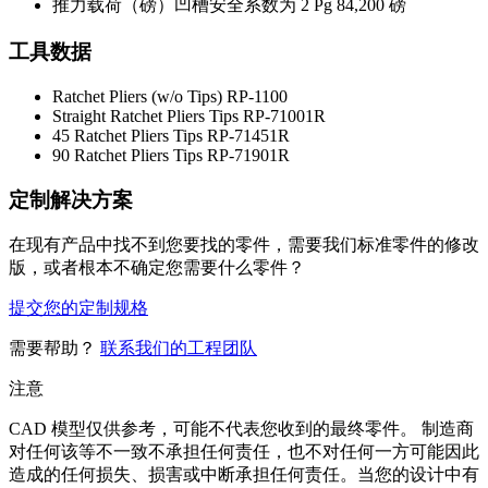
推力载荷（磅）凹槽安全系数为 2 Pg
84,200 磅
工具数据
Ratchet Pliers (w/o Tips)
RP-1100
Straight Ratchet Pliers Tips
RP-71001R
45 Ratchet Pliers Tips
RP-71451R
90 Ratchet Pliers Tips
RP-71901R
定制解决方案
在现有产品中找不到您要找的零件，需要我们标准零件的修改
版，或者根本不确定您需要什么零件？
提交您的定制规格
需要帮助？
联系我们的工程团队
注意
CAD 模型仅供参考，可能不代表您收到的最终零件。 制造商
对任何该等不一致不承担任何责任，也不对任何一方可能因此
造成的任何损失、损害或中断承担任何责任。当您的设计中有