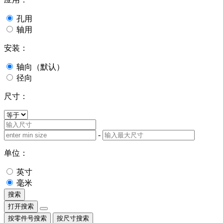
孔用
轴用
安装：
轴向（默认）
径向
尺寸：
-
单位：
英寸
毫米
搜索
打开搜索
按零件号搜索
按尺寸搜索