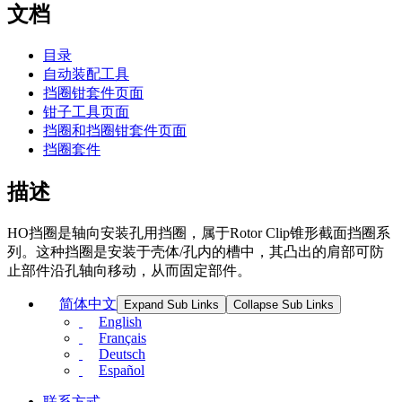
文档
目录
自动装配工具
挡圈钳套件页面
钳子工具页面
挡圈和挡圈钳套件页面
挡圈套件
描述
HO挡圈是轴向安装孔用挡圈，属于Rotor Clip锥形截面挡圈系
列。这种挡圈是安装于壳体/孔内的槽中，其凸出的肩部可防
止部件沿孔轴向移动，从而固定部件。
简体中文
Expand Sub Links
Collapse Sub Links
English
Français
Deutsch
Español
联系方式