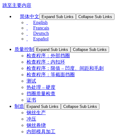
跳至主要内容
简体中文
Expand Sub Links
Collapse Sub Links
English
Français
Deutsch
Español
质量控制
Expand Sub Links
Collapse Sub Links
检查程序：外部挡圈
检查程序：内扣环
检查程序：限值 – 凹度、间距和毛刺
检查程序：等截面挡圈
测试
热处理 – 硬度
挡圈质量检查
证书
制造
Expand Sub Links
Collapse Sub Links
钢丝生产
冲压
钢丝卷绕
内部模具加工