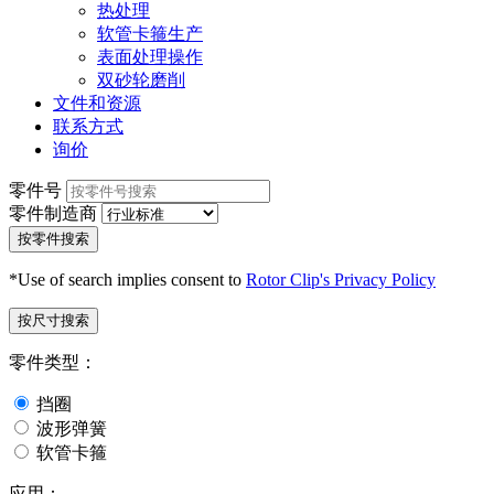
热处理
软管卡箍生产
表面处理操作
双砂轮磨削
文件和资源
联系方式
询价
零件号
零件制造商
按零件搜索
*Use of search implies consent to
Rotor Clip's Privacy Policy
按尺寸搜索
零件类型：
挡圈
波形弹簧
软管卡箍
应用：