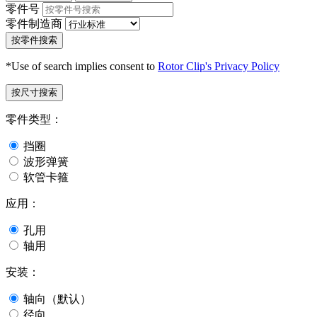
零件号
零件制造商
按零件搜索
*Use of search implies consent to
Rotor Clip's Privacy Policy
按尺寸搜索
零件类型：
挡圈
波形弹簧
软管卡箍
应用：
孔用
轴用
安装：
轴向（默认）
径向