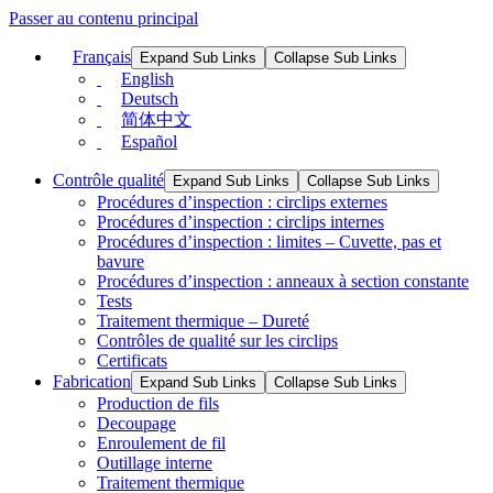
Passer au contenu principal
Français
Expand Sub Links
Collapse Sub Links
English
Deutsch
简体中文
Español
Contrôle qualité
Expand Sub Links
Collapse Sub Links
Procédures d’inspection : circlips externes
Procédures d’inspection : circlips internes
Procédures d’inspection : limites – Cuvette, pas et
bavure
Procédures d’inspection : anneaux à section constante
Tests
Traitement thermique – Dureté
Contrôles de qualité sur les circlips
Certificats
Fabrication
Expand Sub Links
Collapse Sub Links
Production de fils
Decoupage
Enroulement de fil
Outillage interne
Traitement thermique