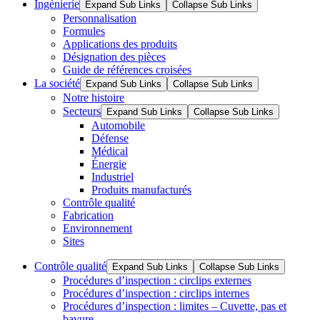
Ingénierie
Expand Sub Links
Collapse Sub Links
Personnalisation
Formules
Applications des produits
Désignation des pièces
Guide de références croisées
La société
Expand Sub Links
Collapse Sub Links
Notre histoire
Secteurs
Expand Sub Links
Collapse Sub Links
Automobile
Défense
Médical
Énergie
Industriel
Produits manufacturés
Contrôle qualité
Fabrication
Environnement
Sites
Contrôle qualité
Expand Sub Links
Collapse Sub Links
Procédures d’inspection : circlips externes
Procédures d’inspection : circlips internes
Procédures d’inspection : limites – Cuvette, pas et
bavure