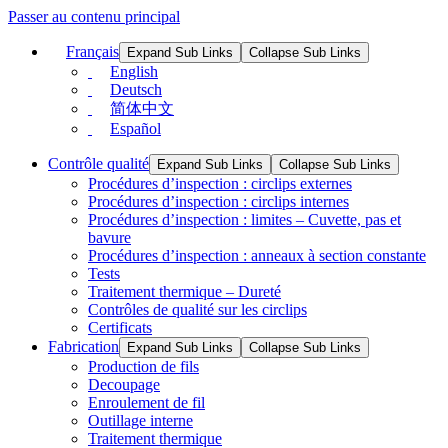
Passer au contenu principal
Français
Expand Sub Links
Collapse Sub Links
English
Deutsch
简体中文
Español
Contrôle qualité
Expand Sub Links
Collapse Sub Links
Procédures d’inspection : circlips externes
Procédures d’inspection : circlips internes
Procédures d’inspection : limites – Cuvette, pas et
bavure
Procédures d’inspection : anneaux à section constante
Tests
Traitement thermique – Dureté
Contrôles de qualité sur les circlips
Certificats
Fabrication
Expand Sub Links
Collapse Sub Links
Production de fils
Decoupage
Enroulement de fil
Outillage interne
Traitement thermique