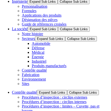
Ingénierie
Expand Sub Links
Collapse Sub Links
Personnalisation
Formules
Applications des produits
Désignation des pièces
Guide de références croisées
La société
Expand Sub Links
Collapse Sub Links
Notre histoire
Secteurs
Expand Sub Links
Collapse Sub Links
Automobile
Défense
Médical
Énergie
Industriel
Produits manufacturés
Contrôle qualité
Fabrication
Environnement
Sites
Contrôle qualité
Expand Sub Links
Collapse Sub Links
Procédures d’inspection : circlips externes
Procédures d’inspection : circlips internes
Procédures d’inspection : limites – Cuvette, pas et
bavure