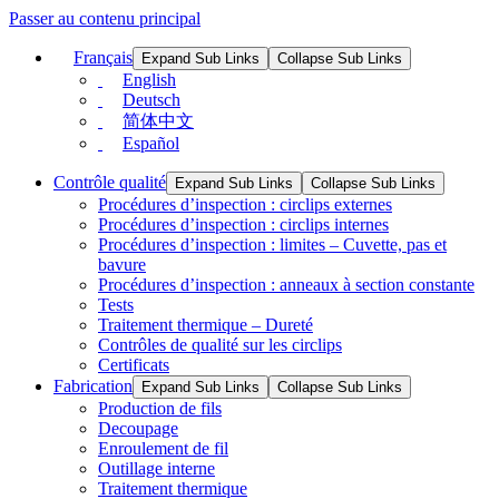
Passer au contenu principal
Français
Expand Sub Links
Collapse Sub Links
English
Deutsch
简体中文
Español
Contrôle qualité
Expand Sub Links
Collapse Sub Links
Procédures d’inspection : circlips externes
Procédures d’inspection : circlips internes
Procédures d’inspection : limites – Cuvette, pas et
bavure
Procédures d’inspection : anneaux à section constante
Tests
Traitement thermique – Dureté
Contrôles de qualité sur les circlips
Certificats
Fabrication
Expand Sub Links
Collapse Sub Links
Production de fils
Decoupage
Enroulement de fil
Outillage interne
Traitement thermique