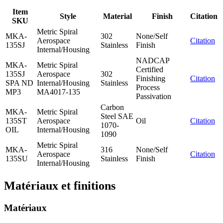
Item
Style
Material
Finish
Citation
SKU
Metric Spiral
MKA-
302
None/Self
Aerospace
Citation
135SJ
Stainless
Finish
Internal/Housing
NADCAP
MKA-
Metric Spiral
Certified
135SJ
Aerospace
302
Finishing
Citation
SPA ND
Internal/Housing
Stainless
Process
MP3
MA4017-135
Passivation
Carbon
MKA-
Metric Spiral
Steel SAE
135ST
Aerospace
Oil
Citation
1070-
OIL
Internal/Housing
1090
Metric Spiral
MKA-
316
None/Self
Aerospace
Citation
135SU
Stainless
Finish
Internal/Housing
Matériaux et finitions
Matériaux