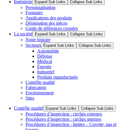
Ingénierie
Expand Sub Links
Collapse Sub Links
Personnalisation
Formules
Applications des produits
Désignation des pièces
Guide de références croisées
La société
Expand Sub Links
Collapse Sub Links
Notre histoire
Secteurs
Expand Sub Links
Collapse Sub Links
Automobile
Défense
Médical
Énergie
Industriel
Produits manufacturés
Contrôle qualité
Fabrication
Environnement
Sites
Contrôle qualité
Expand Sub Links
Collapse Sub Links
Procédures d’inspection : circlips externes
Procédures d’inspection : circlips internes
Procédures d’inspection : limites – Cuvette, pas et
bavure