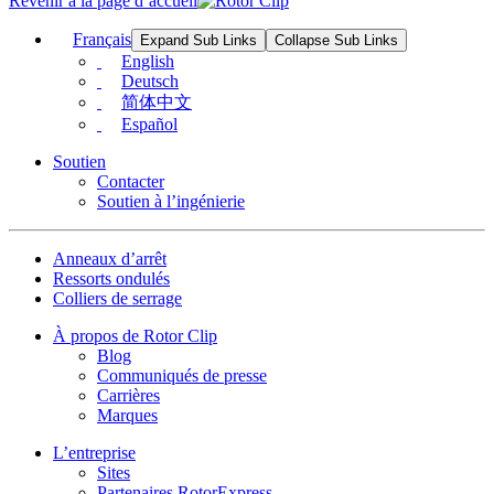
Revenir à la page d’accueil
Français
Expand Sub Links
Collapse Sub Links
English
Deutsch
简体中文
Español
Soutien
Contacter
Soutien à l’ingénierie
Anneaux d’arrêt
Ressorts ondulés
Colliers de serrage
À propos de Rotor Clip
Blog
Communiqués de presse
Carrières
Marques
L’entreprise
Sites
Partenaires RotorExpress