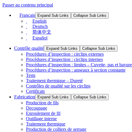
Passer au contenu principal
Français
Expand Sub Links
Collapse Sub Links
English
Deutsch
简体中文
Español
Contrôle qualité
Expand Sub Links
Collapse Sub Links
Procédures d’inspection : circlips externes
Procédures d’inspection : circlips internes
Procédures d’inspection : limites – Cuvette, pas et bavure
Procédures d’inspection : anneaux à section constante
Tests
Traitement thermique – Dureté
Contrôles de qualité sur les circlips
Certificats
Fabrication
Expand Sub Links
Collapse Sub Links
Production de fils
Decoupage
Enroulement de fil
Outillage interne
Traitement thermique
Production de colliers de serrage