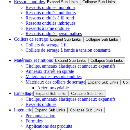
Ressorts ondulés
Expand Sub Links
Collapse Sub Links
Ressorts ondulés monotour
Ressorts ondulés multitours
Ressorts ondulés à fil rond
Ressorts ondulés imbriqués
Ressorts à lame ondulée
Ressorts ondulés personnalisés
Colliers de serrage
Expand Sub Links
Collapse Sub Links
Colliers de serrage à fil
Colliers de serrage à bande à tension constante
Matériaux et finitions
Expand Sub Links
Collapse Sub Links
Circlips, anneaux élastiques et anneaux expansifs
Anneaux d’arrêt en spirale
Matériaux des ressorts ondulés
Matériaux des colliers de serrage
Expand Sub Links
Col
Acier inoxydable
Emballage
Expand Sub Links
Collapse Sub Links
Circlips, anneaux élastiques et anneaux expansifs
Ressorts ondulés
Ingénierie
Expand Sub Links
Collapse Sub Links
Personnalisation
Formules
Applications des produits