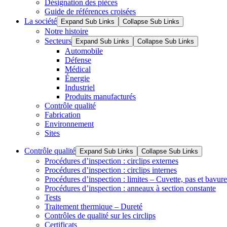
Désignation des pièces
Guide de références croisées
La société
Expand Sub Links
Collapse Sub Links
Notre histoire
Secteurs
Expand Sub Links
Collapse Sub Links
Automobile
Défense
Médical
Énergie
Industriel
Produits manufacturés
Contrôle qualité
Fabrication
Environnement
Sites
Contrôle qualité
Expand Sub Links
Collapse Sub Links
Procédures d’inspection : circlips externes
Procédures d’inspection : circlips internes
Procédures d’inspection : limites – Cuvette, pas et bavure
Procédures d’inspection : anneaux à section constante
Tests
Traitement thermique – Dureté
Contrôles de qualité sur les circlips
Certificats