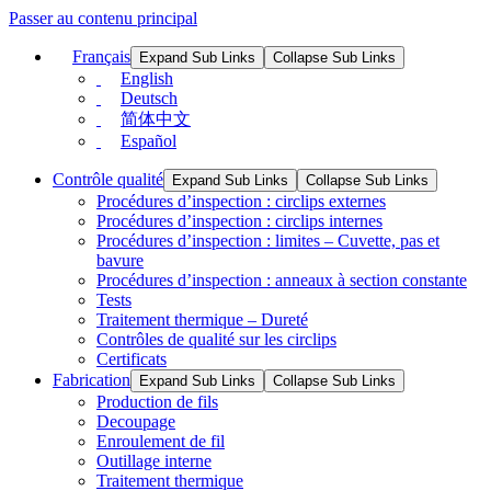
Passer au contenu principal
Français
Expand Sub Links
Collapse Sub Links
English
Deutsch
简体中文
Español
Contrôle qualité
Expand Sub Links
Collapse Sub Links
Procédures d’inspection : circlips externes
Procédures d’inspection : circlips internes
Procédures d’inspection : limites – Cuvette, pas et
bavure
Procédures d’inspection : anneaux à section constante
Tests
Traitement thermique – Dureté
Contrôles de qualité sur les circlips
Certificats
Fabrication
Expand Sub Links
Collapse Sub Links
Production de fils
Decoupage
Enroulement de fil
Outillage interne
Traitement thermique