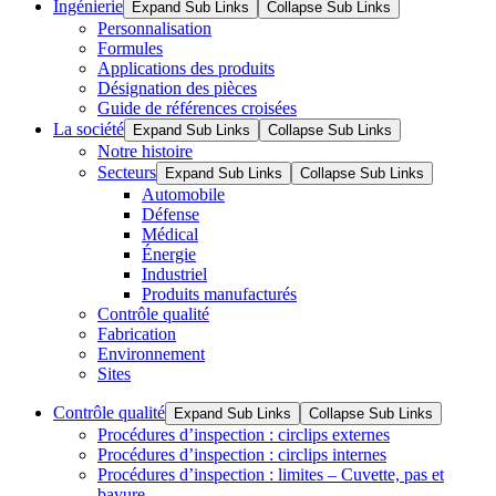
Ingénierie
Expand Sub Links
Collapse Sub Links
Personnalisation
Formules
Applications des produits
Désignation des pièces
Guide de références croisées
La société
Expand Sub Links
Collapse Sub Links
Notre histoire
Secteurs
Expand Sub Links
Collapse Sub Links
Automobile
Défense
Médical
Énergie
Industriel
Produits manufacturés
Contrôle qualité
Fabrication
Environnement
Sites
Contrôle qualité
Expand Sub Links
Collapse Sub Links
Procédures d’inspection : circlips externes
Procédures d’inspection : circlips internes
Procédures d’inspection : limites – Cuvette, pas et
bavure