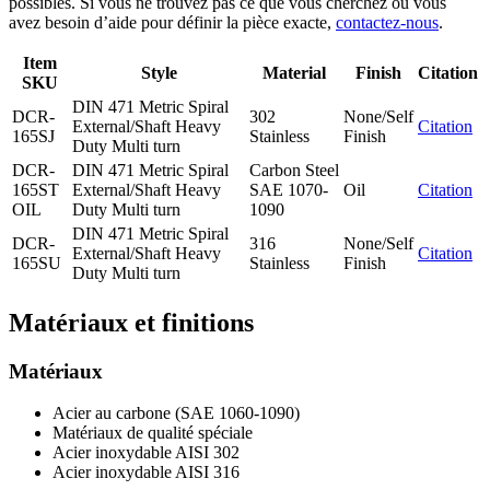
possibles. Si vous ne trouvez pas ce que vous cherchez ou vous
avez besoin d’aide pour définir la pièce exacte,
contactez-nous
.
Item
Style
Material
Finish
Citation
SKU
DIN 471 Metric Spiral
DCR-
302
None/Self
External/Shaft Heavy
Citation
165SJ
Stainless
Finish
Duty Multi turn
DCR-
DIN 471 Metric Spiral
Carbon Steel
165ST
External/Shaft Heavy
SAE 1070-
Oil
Citation
OIL
Duty Multi turn
1090
DIN 471 Metric Spiral
DCR-
316
None/Self
External/Shaft Heavy
Citation
165SU
Stainless
Finish
Duty Multi turn
Matériaux et finitions
Matériaux
Acier au carbone (SAE 1060-1090)
Matériaux de qualité spéciale
Acier inoxydable AISI 302
Acier inoxydable AISI 316