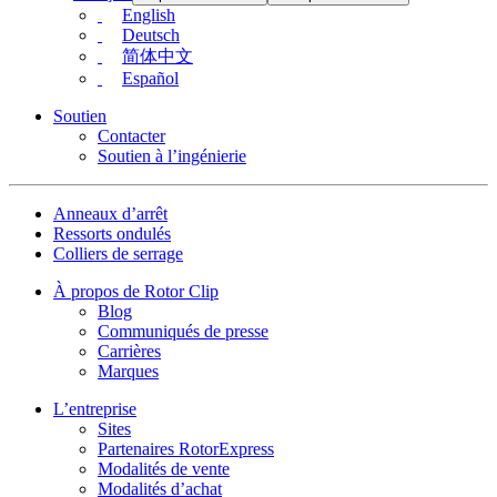
English
Deutsch
简体中文
Español
Soutien
Contacter
Soutien à l’ingénierie
Anneaux d’arrêt
Ressorts ondulés
Colliers de serrage
À propos de Rotor Clip
Blog
Communiqués de presse
Carrières
Marques
L’entreprise
Sites
Partenaires RotorExpress
Modalités de vente
Modalités d’achat