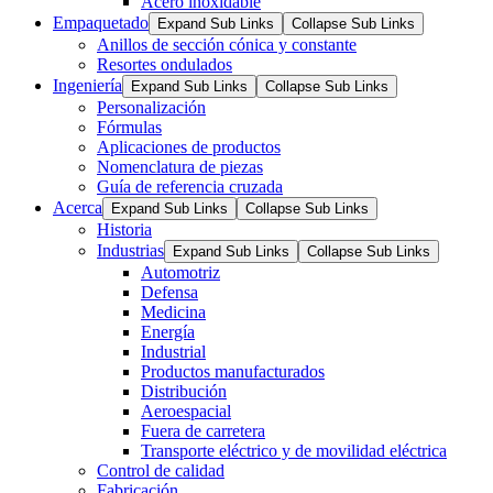
Acero inoxidable
Empaquetado
Expand Sub Links
Collapse Sub Links
Anillos de sección cónica y constante
Resortes ondulados
Ingeniería
Expand Sub Links
Collapse Sub Links
Personalización
Fórmulas
Aplicaciones de productos
Nomenclatura de piezas
Guía de referencia cruzada
Acerca
Expand Sub Links
Collapse Sub Links
Historia
Industrias
Expand Sub Links
Collapse Sub Links
Automotriz
Defensa
Medicina
Energía
Industrial
Productos manufacturados
Distribución
Aeroespacial
Fuera de carretera
Transporte eléctrico y de movilidad eléctrica
Control de calidad
Fabricación