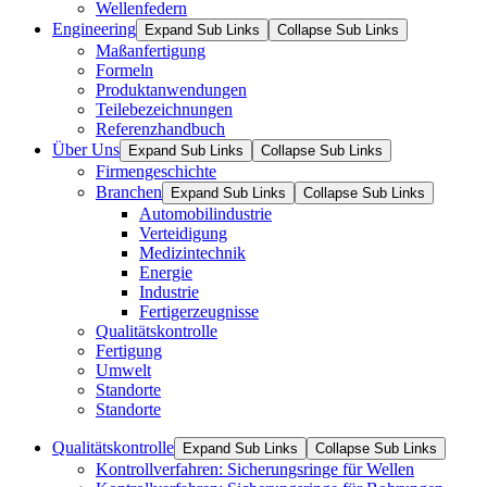
Wellenfedern
Engineering
Expand Sub Links
Collapse Sub Links
Maßanfertigung
Formeln
Produktanwendungen
Teilebezeichnungen
Referenzhandbuch
Über Uns
Expand Sub Links
Collapse Sub Links
Firmengeschichte
Branchen
Expand Sub Links
Collapse Sub Links
Automobilindustrie
Verteidigung
Medizintechnik
Energie
Industrie
Fertigerzeugnisse
Qualitätskontrolle
Fertigung
Umwelt
Standorte
Standorte
Qualitätskontrolle
Expand Sub Links
Collapse Sub Links
Kontrollverfahren: Sicherungsringe für Wellen