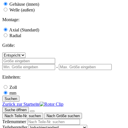
Gehäuse (innen)
Welle (außen)
Montage:
Axial (Standard)
Radial
Größe:
-
Einheiten:
Zoll
mm
Suchen
Zurück zur Startseite
Suche öffnen
Nach Teile-Nr. suchen
Nach Größe suchen
Teilenummer
Teilehersteller