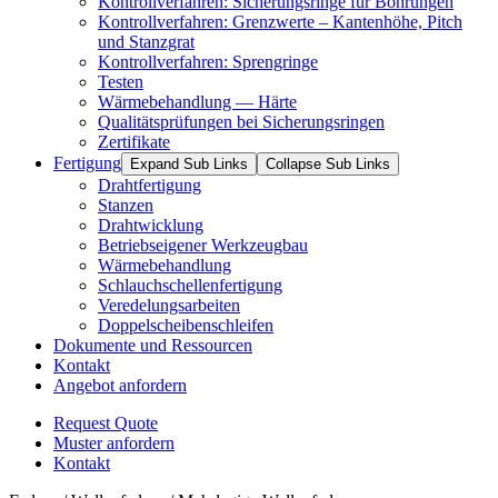
Kontrollverfahren: Sicherungsringe für Bohrungen
Kontrollverfahren: Grenzwerte – Kantenhöhe, Pitch
und Stanzgrat
Kontrollverfahren: Sprengringe
Testen
Wärmebehandlung — Härte
Qualitätsprüfungen bei Sicherungsringen
Zertifikate
Fertigung
Expand Sub Links
Collapse Sub Links
Drahtfertigung
Stanzen
Drahtwicklung
Betriebseigener Werkzeugbau
Wärmebehandlung
Schlauchschellenfertigung
Veredelungsarbeiten
Doppelscheibenschleifen
Dokumente und Ressourcen
Kontakt
Angebot anfordern
Request Quote
Muster anfordern
Kontakt