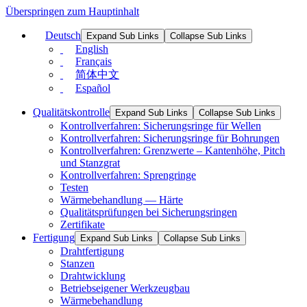
Überspringen zum Hauptinhalt
Deutsch
Expand Sub Links
Collapse Sub Links
English
Français
简体中文
Español
Qualitätskontrolle
Expand Sub Links
Collapse Sub Links
Kontrollverfahren: Sicherungsringe für Wellen
Kontrollverfahren: Sicherungsringe für Bohrungen
Kontrollverfahren: Grenzwerte – Kantenhöhe, Pitch
und Stanzgrat
Kontrollverfahren: Sprengringe
Testen
Wärmebehandlung — Härte
Qualitätsprüfungen bei Sicherungsringen
Zertifikate
Fertigung
Expand Sub Links
Collapse Sub Links
Drahtfertigung
Stanzen
Drahtwicklung
Betriebseigener Werkzeugbau
Wärmebehandlung