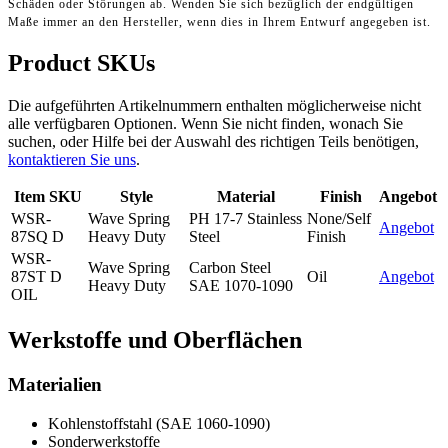
Schäden oder Störungen ab. Wenden Sie sich bezüglich der endgültigen
Maße immer an den Hersteller, wenn dies in Ihrem Entwurf angegeben ist.
Product SKUs
Die aufgeführten Artikelnummern enthalten möglicherweise nicht
alle verfügbaren Optionen. Wenn Sie nicht finden, wonach Sie
suchen, oder Hilfe bei der Auswahl des richtigen Teils benötigen,
kontaktieren Sie uns
.
Item SKU
Style
Material
Finish
Angebot
WSR-
Wave Spring
PH 17-7 Stainless
None/Self
Angebot
87SQ D
Heavy Duty
Steel
Finish
WSR-
Wave Spring
Carbon Steel
87ST D
Oil
Angebot
Heavy Duty
SAE 1070-1090
OIL
Werkstoffe und Oberflächen
Materialien
Kohlenstoffstahl (SAE 1060-1090)
Sonderwerkstoffe