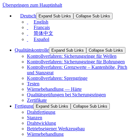
Überspringen zum Hauptinhalt
Deutsch
Expand Sub Links
Collapse Sub Links
English
Français
简体中文
Español
Qualitätskontrolle
Expand Sub Links
Collapse Sub Links
Kontrollverfahren: Sicherungsringe für Wellen
Kontrollverfahren: Sicherungsringe für Bohrungen
Kontrollverfahren: Grenzwerte – Kantenhöhe, Pitch
und Stanzgrat
Kontrollverfahren: Sprengringe
Testen
Wärmebehandlung — Härte
Qualitätsprüfungen bei Sicherungsringen
Zertifikate
Fertigung
Expand Sub Links
Collapse Sub Links
Drahtfertigung
Stanzen
Drahtwicklung
Betriebseigener Werkzeugbau
Wärmebehandlung