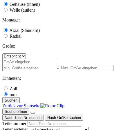
Gehäuse (innen)
Welle (außen)
Montage:
Axial (Standard)
Radial
Größe:
-
Einheiten:
Zoll
mm
Suchen
Zurück zur Startseite
Suche öffnen
Nach Teile-Nr. suchen
Nach Größe suchen
Teilenummer
Teilehersteller