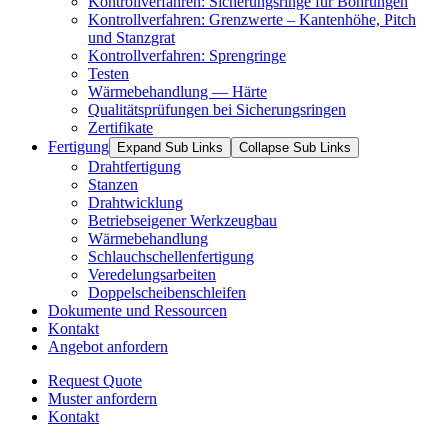
Kontrollverfahren: Sicherungsringe für Bohrungen
Kontrollverfahren: Grenzwerte – Kantenhöhe, Pitch
und Stanzgrat
Kontrollverfahren: Sprengringe
Testen
Wärmebehandlung — Härte
Qualitätsprüfungen bei Sicherungsringen
Zertifikate
Fertigung
Expand Sub Links
Collapse Sub Links
Drahtfertigung
Stanzen
Drahtwicklung
Betriebseigener Werkzeugbau
Wärmebehandlung
Schlauchschellenfertigung
Veredelungsarbeiten
Doppelscheibenschleifen
Dokumente und Ressourcen
Kontakt
Angebot anfordern
Request Quote
Muster anfordern
Kontakt