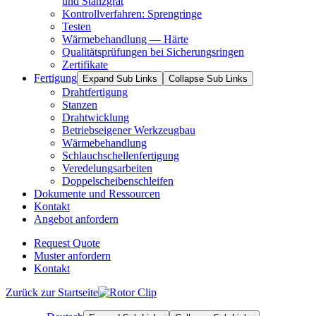
und Stanzgrat
Kontrollverfahren: Sprengringe
Testen
Wärmebehandlung — Härte
Qualitätsprüfungen bei Sicherungsringen
Zertifikate
Fertigung
Expand Sub Links
Collapse Sub Links
Drahtfertigung
Stanzen
Drahtwicklung
Betriebseigener Werkzeugbau
Wärmebehandlung
Schlauchschellenfertigung
Veredelungsarbeiten
Doppelscheibenschleifen
Dokumente und Ressourcen
Kontakt
Angebot anfordern
Request Quote
Muster anfordern
Kontakt
Zurück zur Startseite