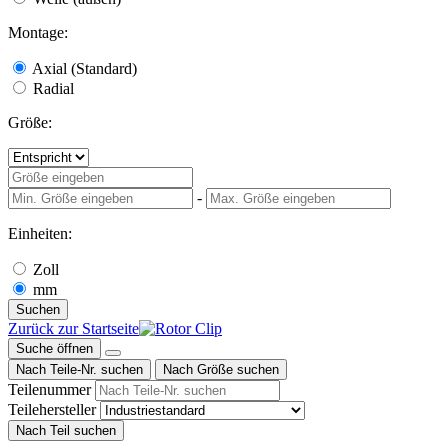
Montage:
Axial (Standard)
Radial
Größe:
-
Einheiten:
Zoll
mm
Suchen
Zurück zur Startseite
Suche öffnen
Nach Teile-Nr. suchen
Nach Größe suchen
Teilenummer
Teilehersteller
Nach Teil suchen