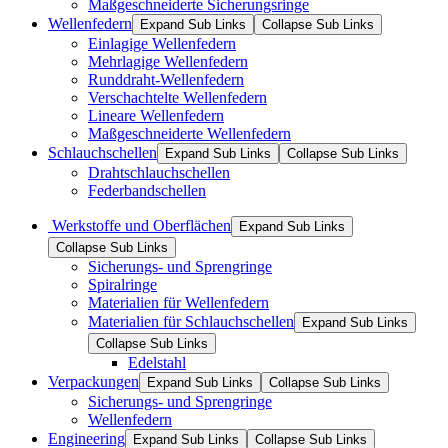
Maßgeschneiderte Sicherungsringe
Wellenfedern
Expand Sub Links
Collapse Sub Links
Einlagige Wellenfedern
Mehrlagige Wellenfedern
Runddraht-Wellenfedern
Verschachtelte Wellenfedern
Lineare Wellenfedern
Maßgeschneiderte Wellenfedern
Schlauchschellen
Expand Sub Links
Collapse Sub Links
Drahtschlauchschellen
Federbandschellen
Werkstoffe und Oberflächen
Expand Sub Links
Collapse Sub Links
Sicherungs- und Sprengringe
Spiralringe
Materialien für Wellenfedern
Materialien für Schlauchschellen
Expand Sub Links
Collapse Sub Links
Edelstahl
Verpackungen
Expand Sub Links
Collapse Sub Links
Sicherungs- und Sprengringe
Wellenfedern
Engineering
Expand Sub Links
Collapse Sub Links