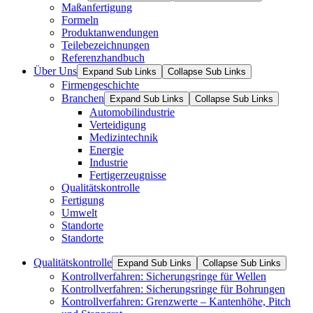
Maßanfertigung
Formeln
Produktanwendungen
Teilebezeichnungen
Referenzhandbuch
Über Uns
Expand Sub Links
Collapse Sub Links
Firmengeschichte
Branchen
Expand Sub Links
Collapse Sub Links
Automobilindustrie
Verteidigung
Medizintechnik
Energie
Industrie
Fertigerzeugnisse
Qualitätskontrolle
Fertigung
Umwelt
Standorte
Standorte
Qualitätskontrolle
Expand Sub Links
Collapse Sub Links
Kontrollverfahren: Sicherungsringe für Wellen
Kontrollverfahren: Sicherungsringe für Bohrungen
Kontrollverfahren: Grenzwerte – Kantenhöhe, Pitch