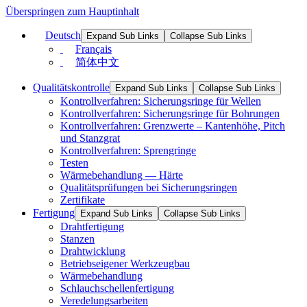
Überspringen zum Hauptinhalt
Deutsch
Expand Sub Links
Collapse Sub Links
Français
简体中文
Qualitätskontrolle
Expand Sub Links
Collapse Sub Links
Kontrollverfahren: Sicherungsringe für Wellen
Kontrollverfahren: Sicherungsringe für Bohrungen
Kontrollverfahren: Grenzwerte – Kantenhöhe, Pitch
und Stanzgrat
Kontrollverfahren: Sprengringe
Testen
Wärmebehandlung — Härte
Qualitätsprüfungen bei Sicherungsringen
Zertifikate
Fertigung
Expand Sub Links
Collapse Sub Links
Drahtfertigung
Stanzen
Drahtwicklung
Betriebseigener Werkzeugbau
Wärmebehandlung
Schlauchschellenfertigung
Veredelungsarbeiten