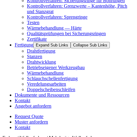
Kontrollverfahren: Sicherungsringe für Bohrungen
Kontrollverfahren: Grenzwerte – Kantenhöhe, Pitch
und Stanzgrat
Kontrollverfahren: Sprengringe
Testen
Wärmebehandlung — Härte
Qualitätsprüfungen bei Sicherungsringen
Zertifikate
Fertigung
Expand Sub Links
Collapse Sub Links
Drahtfertigung
Stanzen
Drahtwicklung
Betriebseigener Werkzeugbau
Wärmebehandlung
Schlauchschellenfertigung
Veredelungsarbeiten
Doppelscheibenschleifen
Dokumente und Ressourcen
Kontakt
Angebot anfordern
Request Quote
Muster anfordern
Kontakt