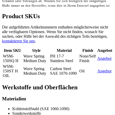
Schäden oder Störungen ab. Wenden Sie sich bezüglich der endgültigen
Maße immer an den Hersteller, wenn dies in Ihrem Entwurf angegeben ist.
Product SKUs
Die aufgeführten Artikelnummern enthalten möglicherweise nicht
alle verfügbaren Optionen. Wenn Sie nicht finden, wonach Sie
suchen, oder Hilfe bei der Auswahl des richtigen Teils benötigen,
kontaktieren Sie uns
.
Item SKU
Style
Material
Finish
Angebot
WSM-
Wave Spring
PH 17-7
None/Self
Angebot
150SQ H
Medium Duty
Stainless Steel
Finish
WSM-
Wave Spring
Carbon Steel
150ST H
Oil
Angebot
Medium Duty
SAE 1070-1090
OIL
Werkstoffe und Oberflächen
Materialien
Kohlenstoffstahl (SAE 1060-1090)
Sonderwerkstoffe