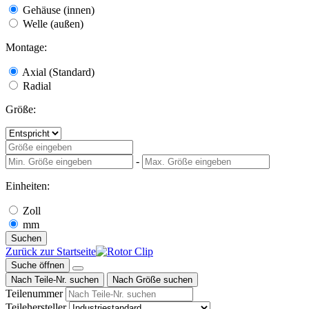
Gehäuse (innen)
Welle (außen)
Montage:
Axial (Standard)
Radial
Größe:
-
Einheiten:
Zoll
mm
Suchen
Zurück zur Startseite
Suche öffnen
Nach Teile-Nr. suchen
Nach Größe suchen
Teilenummer
Teilehersteller