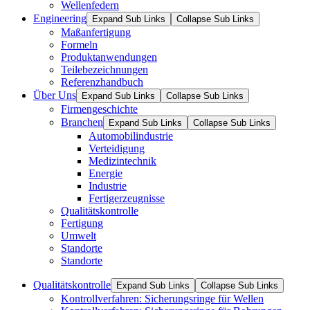
Wellenfedern
Engineering
Expand Sub Links
Collapse Sub Links
Maßanfertigung
Formeln
Produktanwendungen
Teilebezeichnungen
Referenzhandbuch
Über Uns
Expand Sub Links
Collapse Sub Links
Firmengeschichte
Branchen
Expand Sub Links
Collapse Sub Links
Automobilindustrie
Verteidigung
Medizintechnik
Energie
Industrie
Fertigerzeugnisse
Qualitätskontrolle
Fertigung
Umwelt
Standorte
Standorte
Qualitätskontrolle
Expand Sub Links
Collapse Sub Links
Kontrollverfahren: Sicherungsringe für Wellen