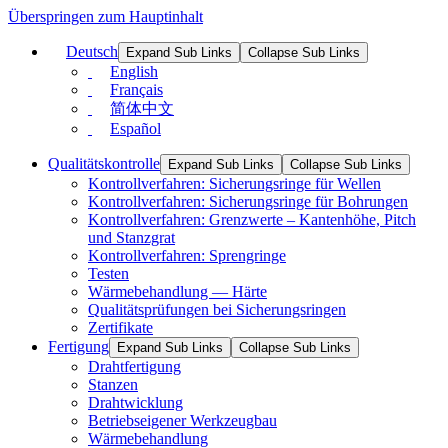
Überspringen zum Hauptinhalt
Deutsch
Expand Sub Links
Collapse Sub Links
English
Français
简体中文
Español
Qualitätskontrolle
Expand Sub Links
Collapse Sub Links
Kontrollverfahren: Sicherungsringe für Wellen
Kontrollverfahren: Sicherungsringe für Bohrungen
Kontrollverfahren: Grenzwerte – Kantenhöhe, Pitch
und Stanzgrat
Kontrollverfahren: Sprengringe
Testen
Wärmebehandlung — Härte
Qualitätsprüfungen bei Sicherungsringen
Zertifikate
Fertigung
Expand Sub Links
Collapse Sub Links
Drahtfertigung
Stanzen
Drahtwicklung
Betriebseigener Werkzeugbau
Wärmebehandlung