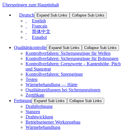
Überspringen zum Hauptinhalt
Deutsch
Expand Sub Links
Collapse Sub Links
English
Français
简体中文
Español
Qualitätskontrolle
Expand Sub Links
Collapse Sub Links
Kontrollverfahren: Sicherungsringe für Wellen
Kontrollverfahren: Sicherungsringe für Bohrungen
Kontrollverfahren: Grenzwerte – Kantenhöhe, Pitch
und Stanzgrat
Kontrollverfahren: Sprengringe
Testen
Wärmebehandlung — Härte
Qualitätsprüfungen bei Sicherungsringen
Zertifikate
Fertigung
Expand Sub Links
Collapse Sub Links
Drahtfertigung
Stanzen
Drahtwicklung
Betriebseigener Werkzeugbau
Wärmebehandlung