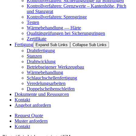
Kontrollverfahren: Sicherungsringe für Bohrungen
Kontrollverfahren: Grenzwerte – Kantenhöhe, Pitch
und Stanzgrat
Kontrollverfahren: Sprengringe
Testen
Wärmebehandlung — Härte
Qualitätsprüfungen bei Sicherungsringen
Zertifikate
Fertigung
Expand Sub Links
Collapse Sub Links
Drahtfertigung
Stanzen
Drahtwicklung
Betriebseigener Werkzeugbau
Wärmebehandlung
Schlauchschellenfertigung
Veredelungsarbeiten
Doppelscheibenschleifen
Dokumente und Ressourcen
Kontakt
Angebot anfordern
Request Quote
Muster anfordern
Kontakt