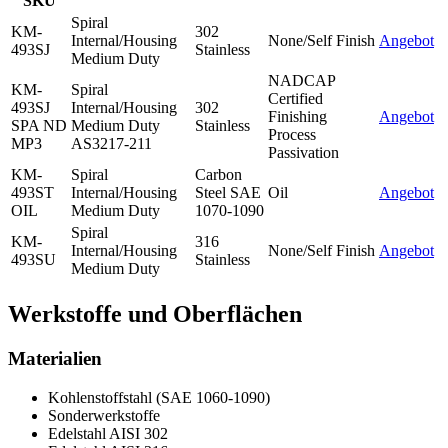
SKU
Spiral
KM-
302
Internal/Housing
None/Self Finish
Angebot
493SJ
Stainless
Medium Duty
NADCAP
KM-
Spiral
Certified
493SJ
Internal/Housing
302
Finishing
Angebot
SPA ND
Medium Duty
Stainless
Process
MP3
AS3217-211
Passivation
KM-
Spiral
Carbon
493ST
Internal/Housing
Steel SAE
Oil
Angebot
OIL
Medium Duty
1070-1090
Spiral
KM-
316
Internal/Housing
None/Self Finish
Angebot
493SU
Stainless
Medium Duty
Werkstoffe und Oberflächen
Materialien
Kohlenstoffstahl (SAE 1060-1090)
Sonderwerkstoffe
Edelstahl AISI 302