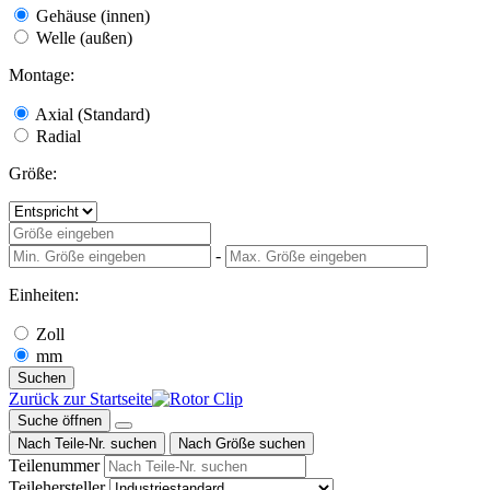
Gehäuse (innen)
Welle (außen)
Montage:
Axial (Standard)
Radial
Größe:
-
Einheiten:
Zoll
mm
Suchen
Zurück zur Startseite
Suche öffnen
Nach Teile-Nr. suchen
Nach Größe suchen
Teilenummer
Teilehersteller