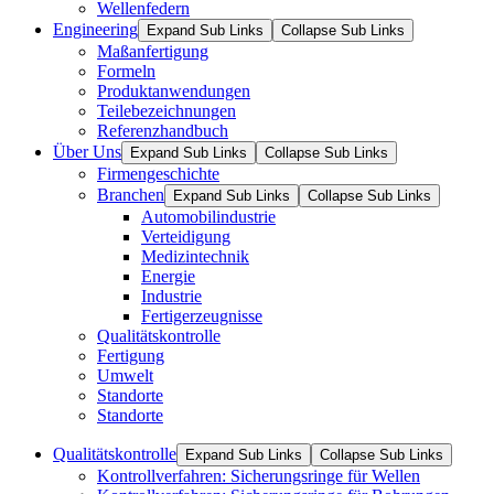
Wellenfedern
Engineering
Expand Sub Links
Collapse Sub Links
Maßanfertigung
Formeln
Produktanwendungen
Teilebezeichnungen
Referenzhandbuch
Über Uns
Expand Sub Links
Collapse Sub Links
Firmengeschichte
Branchen
Expand Sub Links
Collapse Sub Links
Automobilindustrie
Verteidigung
Medizintechnik
Energie
Industrie
Fertigerzeugnisse
Qualitätskontrolle
Fertigung
Umwelt
Standorte
Standorte
Qualitätskontrolle
Expand Sub Links
Collapse Sub Links
Kontrollverfahren: Sicherungsringe für Wellen