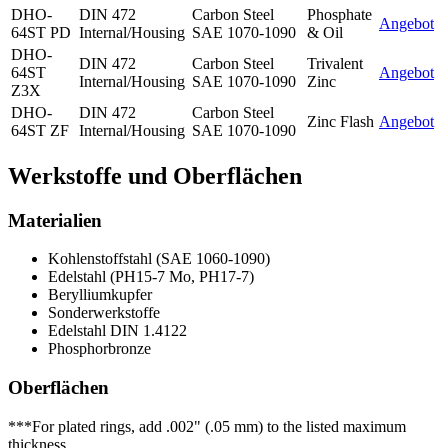
DHO-
DIN 472
Carbon Steel
Phosphate
Angebot
64ST PD
Internal/Housing
SAE 1070-1090
& Oil
DHO-
DIN 472
Carbon Steel
Trivalent
64ST
Angebot
Internal/Housing
SAE 1070-1090
Zinc
Z3X
DHO-
DIN 472
Carbon Steel
Zinc Flash
Angebot
64ST ZF
Internal/Housing
SAE 1070-1090
Werkstoffe und Oberflächen
Materialien
Kohlenstoffstahl (SAE 1060-1090)
Edelstahl (PH15-7 Mo, PH17-7)
Berylliumkupfer
Sonderwerkstoffe
Edelstahl DIN 1.4122
Phosphorbronze
Oberflächen
***For plated rings, add .002" (.05 mm) to the listed maximum
thickness.