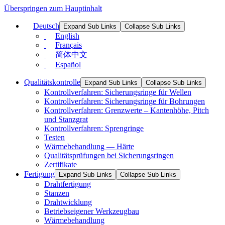
Überspringen zum Hauptinhalt
Deutsch
Expand Sub Links
Collapse Sub Links
English
Français
简体中文
Español
Qualitätskontrolle
Expand Sub Links
Collapse Sub Links
Kontrollverfahren: Sicherungsringe für Wellen
Kontrollverfahren: Sicherungsringe für Bohrungen
Kontrollverfahren: Grenzwerte – Kantenhöhe, Pitch
und Stanzgrat
Kontrollverfahren: Sprengringe
Testen
Wärmebehandlung — Härte
Qualitätsprüfungen bei Sicherungsringen
Zertifikate
Fertigung
Expand Sub Links
Collapse Sub Links
Drahtfertigung
Stanzen
Drahtwicklung
Betriebseigener Werkzeugbau
Wärmebehandlung