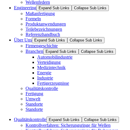
Wellenfedern
Engineering
Expand Sub Links
Collapse Sub Links
Maßanfertigung
Formeln
Produktanwendungen
Teilebezeichnungen
Referenzhandbuch
Über Uns
Expand Sub Links
Collapse Sub Links
Firmengeschichte
Branchen
Expand Sub Links
Collapse Sub Links
Automobilindustrie
Verteidigung
Medizintechnik
Energie
Industrie
Fertigerzeugnisse
Qualitätskontrolle
Fertigung
Umwelt
Standorte
Standorte
Qualitätskontrolle
Expand Sub Links
Collapse Sub Links
Kontrollverfahren: Sicherungsringe für Wellen