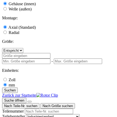
Gehäuse (innen)
Welle (außen)
Montage:
Axial (Standard)
Radial
Größe:
-
Einheiten:
Zoll
mm
Suchen
Zurück zur Startseite
Suche öffnen
Nach Teile-Nr. suchen
Nach Größe suchen
Teilenummer
Teilehersteller