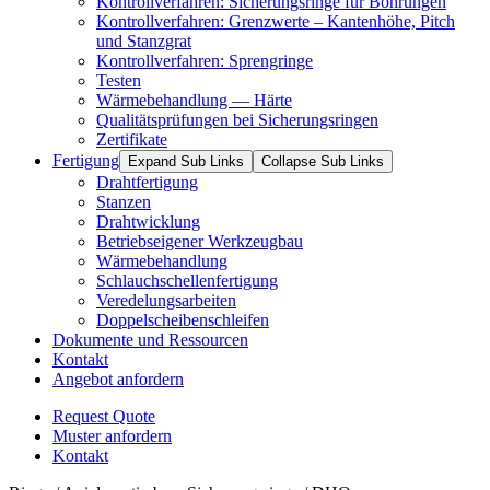
Kontrollverfahren: Sicherungsringe für Bohrungen
Kontrollverfahren: Grenzwerte – Kantenhöhe, Pitch
und Stanzgrat
Kontrollverfahren: Sprengringe
Testen
Wärmebehandlung — Härte
Qualitätsprüfungen bei Sicherungsringen
Zertifikate
Fertigung
Expand Sub Links
Collapse Sub Links
Drahtfertigung
Stanzen
Drahtwicklung
Betriebseigener Werkzeugbau
Wärmebehandlung
Schlauchschellenfertigung
Veredelungsarbeiten
Doppelscheibenschleifen
Dokumente und Ressourcen
Kontakt
Angebot anfordern
Request Quote
Muster anfordern
Kontakt