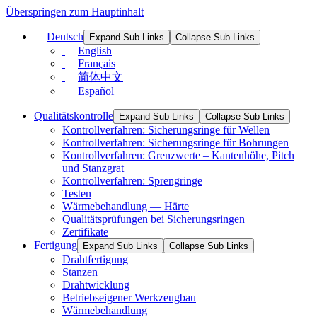
Überspringen zum Hauptinhalt
Deutsch
Expand Sub Links
Collapse Sub Links
English
Français
简体中文
Español
Qualitätskontrolle
Expand Sub Links
Collapse Sub Links
Kontrollverfahren: Sicherungsringe für Wellen
Kontrollverfahren: Sicherungsringe für Bohrungen
Kontrollverfahren: Grenzwerte – Kantenhöhe, Pitch
und Stanzgrat
Kontrollverfahren: Sprengringe
Testen
Wärmebehandlung — Härte
Qualitätsprüfungen bei Sicherungsringen
Zertifikate
Fertigung
Expand Sub Links
Collapse Sub Links
Drahtfertigung
Stanzen
Drahtwicklung
Betriebseigener Werkzeugbau
Wärmebehandlung