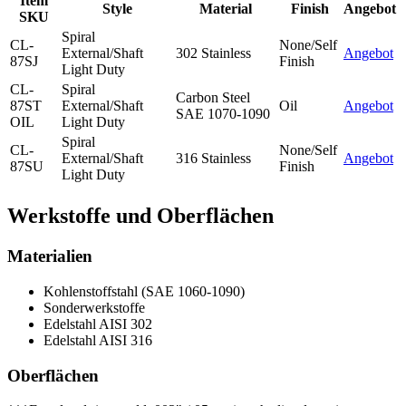
Item
Style
Material
Finish
Angebot
SKU
Spiral
CL-
None/Self
External/Shaft
302 Stainless
Angebot
87SJ
Finish
Light Duty
CL-
Spiral
Carbon Steel
87ST
External/Shaft
Oil
Angebot
SAE 1070-1090
OIL
Light Duty
Spiral
CL-
None/Self
External/Shaft
316 Stainless
Angebot
87SU
Finish
Light Duty
Werkstoffe und Oberflächen
Materialien
Kohlenstoffstahl (SAE 1060-1090)
Sonderwerkstoffe
Edelstahl AISI 302
Edelstahl AISI 316
Oberflächen