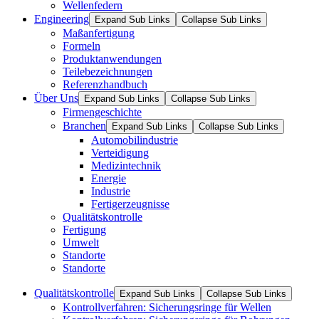
Wellenfedern
Engineering
Expand Sub Links
Collapse Sub Links
Maßanfertigung
Formeln
Produktanwendungen
Teilebezeichnungen
Referenzhandbuch
Über Uns
Expand Sub Links
Collapse Sub Links
Firmengeschichte
Branchen
Expand Sub Links
Collapse Sub Links
Automobilindustrie
Verteidigung
Medizintechnik
Energie
Industrie
Fertigerzeugnisse
Qualitätskontrolle
Fertigung
Umwelt
Standorte
Standorte
Qualitätskontrolle
Expand Sub Links
Collapse Sub Links
Kontrollverfahren: Sicherungsringe für Wellen