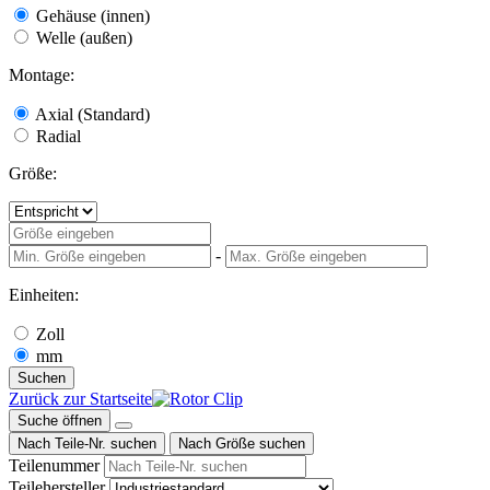
Gehäuse (innen)
Welle (außen)
Montage:
Axial (Standard)
Radial
Größe:
-
Einheiten:
Zoll
mm
Suchen
Zurück zur Startseite
Suche öffnen
Nach Teile-Nr. suchen
Nach Größe suchen
Teilenummer
Teilehersteller