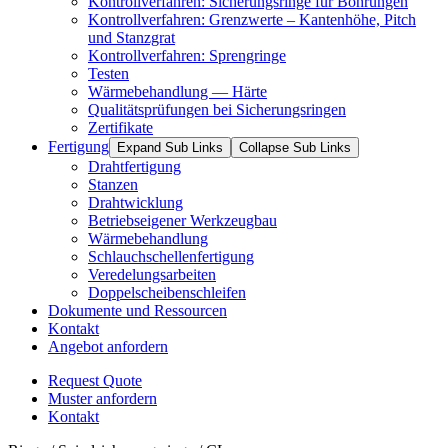
Kontrollverfahren: Sicherungsringe für Bohrungen
Kontrollverfahren: Grenzwerte – Kantenhöhe, Pitch
und Stanzgrat
Kontrollverfahren: Sprengringe
Testen
Wärmebehandlung — Härte
Qualitätsprüfungen bei Sicherungsringen
Zertifikate
Fertigung
Expand Sub Links
Collapse Sub Links
Drahtfertigung
Stanzen
Drahtwicklung
Betriebseigener Werkzeugbau
Wärmebehandlung
Schlauchschellenfertigung
Veredelungsarbeiten
Doppelscheibenschleifen
Dokumente und Ressourcen
Kontakt
Angebot anfordern
Request Quote
Muster anfordern
Kontakt