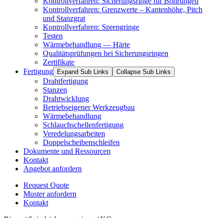
Kontrollverfahren: Sicherungsringe für Bohrungen
Kontrollverfahren: Grenzwerte – Kantenhöhe, Pitch
und Stanzgrat
Kontrollverfahren: Sprengringe
Testen
Wärmebehandlung — Härte
Qualitätsprüfungen bei Sicherungsringen
Zertifikate
Fertigung
Expand Sub Links
Collapse Sub Links
Drahtfertigung
Stanzen
Drahtwicklung
Betriebseigener Werkzeugbau
Wärmebehandlung
Schlauchschellenfertigung
Veredelungsarbeiten
Doppelscheibenschleifen
Dokumente und Ressourcen
Kontakt
Angebot anfordern
Request Quote
Muster anfordern
Kontakt