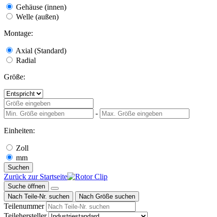
Gehäuse (innen)
Welle (außen)
Montage:
Axial (Standard)
Radial
Größe:
-
Einheiten:
Zoll
mm
Suchen
Zurück zur Startseite
Suche öffnen
Nach Teile-Nr. suchen
Nach Größe suchen
Teilenummer
Teilehersteller