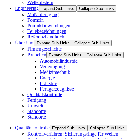
Wellenfedern
Engineering
Expand Sub Links
Collapse Sub Links
Maßanfertigung
Formeln
Produktanwendungen
Teilebezeichnungen
Referenzhandbuch
Über Uns
Expand Sub Links
Collapse Sub Links
Firmengeschichte
Branchen
Expand Sub Links
Collapse Sub Links
Automobilindustrie
Verteidigung
Medizintechnik
Energie
Industrie
Fertigerzeugnisse
Qualitätskontrolle
Fertigung
Umwelt
Standorte
Standorte
Qualitätskontrolle
Expand Sub Links
Collapse Sub Links
Kontrollverfahren: Sicherungsringe für Wellen