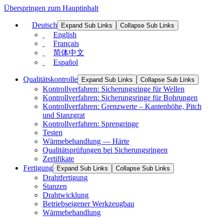
Überspringen zum Hauptinhalt
Deutsch
Expand Sub Links
Collapse Sub Links
English
Français
简体中文
Español
Qualitätskontrolle
Expand Sub Links
Collapse Sub Links
Kontrollverfahren: Sicherungsringe für Wellen
Kontrollverfahren: Sicherungsringe für Bohrungen
Kontrollverfahren: Grenzwerte – Kantenhöhe, Pitch
und Stanzgrat
Kontrollverfahren: Sprengringe
Testen
Wärmebehandlung — Härte
Qualitätsprüfungen bei Sicherungsringen
Zertifikate
Fertigung
Expand Sub Links
Collapse Sub Links
Drahtfertigung
Stanzen
Drahtwicklung
Betriebseigener Werkzeugbau
Wärmebehandlung