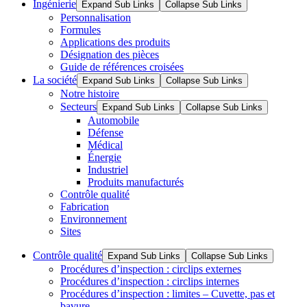
Ingénierie
Expand Sub Links
Collapse Sub Links
Personnalisation
Formules
Applications des produits
Désignation des pièces
Guide de références croisées
La société
Expand Sub Links
Collapse Sub Links
Notre histoire
Secteurs
Expand Sub Links
Collapse Sub Links
Automobile
Défense
Médical
Énergie
Industriel
Produits manufacturés
Contrôle qualité
Fabrication
Environnement
Sites
Contrôle qualité
Expand Sub Links
Collapse Sub Links
Procédures d’inspection : circlips externes
Procédures d’inspection : circlips internes
Procédures d’inspection : limites – Cuvette, pas et
bavure