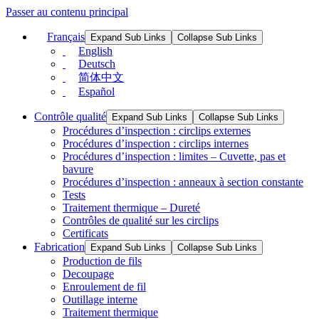
Passer au contenu principal
Français
Expand Sub Links
Collapse Sub Links
English
Deutsch
简体中文
Español
Contrôle qualité
Expand Sub Links
Collapse Sub Links
Procédures d’inspection : circlips externes
Procédures d’inspection : circlips internes
Procédures d’inspection : limites – Cuvette, pas et
bavure
Procédures d’inspection : anneaux à section constante
Tests
Traitement thermique – Dureté
Contrôles de qualité sur les circlips
Certificats
Fabrication
Expand Sub Links
Collapse Sub Links
Production de fils
Decoupage
Enroulement de fil
Outillage interne
Traitement thermique