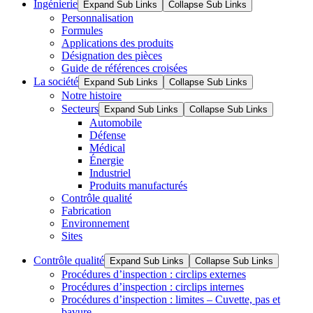
Ingénierie
Expand Sub Links
Collapse Sub Links
Personnalisation
Formules
Applications des produits
Désignation des pièces
Guide de références croisées
La société
Expand Sub Links
Collapse Sub Links
Notre histoire
Secteurs
Expand Sub Links
Collapse Sub Links
Automobile
Défense
Médical
Énergie
Industriel
Produits manufacturés
Contrôle qualité
Fabrication
Environnement
Sites
Contrôle qualité
Expand Sub Links
Collapse Sub Links
Procédures d’inspection : circlips externes
Procédures d’inspection : circlips internes
Procédures d’inspection : limites – Cuvette, pas et
bavure