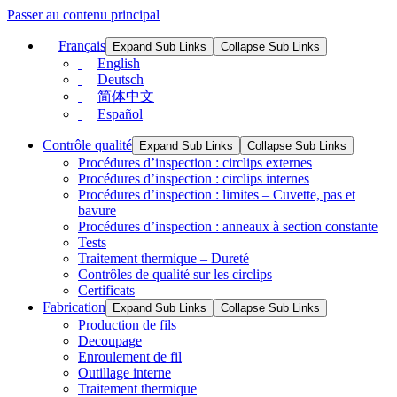
Passer au contenu principal
Français
Expand Sub Links
Collapse Sub Links
English
Deutsch
简体中文
Español
Contrôle qualité
Expand Sub Links
Collapse Sub Links
Procédures d’inspection : circlips externes
Procédures d’inspection : circlips internes
Procédures d’inspection : limites – Cuvette, pas et
bavure
Procédures d’inspection : anneaux à section constante
Tests
Traitement thermique – Dureté
Contrôles de qualité sur les circlips
Certificats
Fabrication
Expand Sub Links
Collapse Sub Links
Production de fils
Decoupage
Enroulement de fil
Outillage interne
Traitement thermique