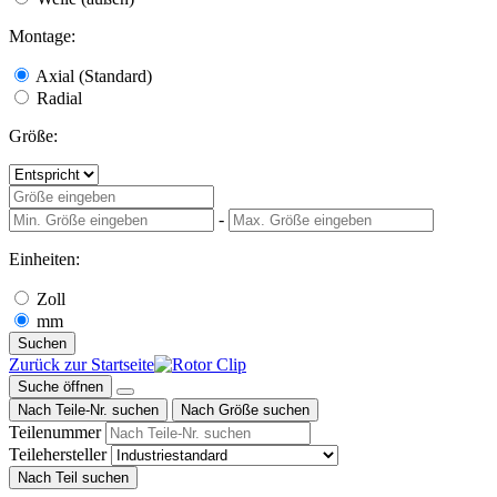
Montage:
Axial (Standard)
Radial
Größe:
-
Einheiten:
Zoll
mm
Suchen
Zurück zur Startseite
Suche öffnen
Nach Teile-Nr. suchen
Nach Größe suchen
Teilenummer
Teilehersteller
Nach Teil suchen