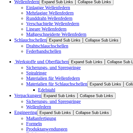
Wellenfedern
Expand Sub Links
Collapse Sub Links
Einlagige Wellenfedern
Mehrlagige Wellenfedern
Runddraht-Wellenfedern
Verschachtelte Wellenfedern
Lineare Wellenfedern
Maßgeschneiderte Wellenfedern
Schlauchschellen
Expand Sub Links
Collapse Sub Links
Drahtschlauchschellen
Federbandschellen
Werkstoffe und Oberflächen
Expand Sub Links
Collapse Sub 
Sicherungs- und Sprengringe
Spiralringe
Materialien für Wellenfedern
Materialien für Schlauchschellen
Expand Sub Links
Col
Edelstahl
Verpackungen
Expand Sub Links
Collapse Sub Links
Sicherungs- und Sprengringe
Wellenfedern
Engineering
Expand Sub Links
Collapse Sub Links
Maßanfertigung
Formeln
Produktanwendungen