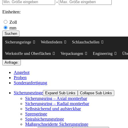
-
Einheiten:
Zoll
mm
Suchen
Sicherungsringe
Wellenfedern
Schlauchschellen
Werkstoffe und Oberflächen
Verpackungen
Engineering
Üb
Anfrage:
Angebot
Proben
Sonderanfertigung
Sicherungsringe
Expand Sub Links
Collapse Sub Links
Sicherungsring – Axial montierbar
Sicherungsring – Radial montierbar
Selbstsichernd und aufsteckbar
Sprengringe
Spiralsicherungsringe
Maßgeschneiderte Sicherungsringe