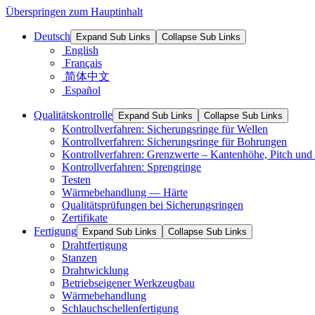
Überspringen zum Hauptinhalt
Deutsch
Expand Sub Links
Collapse Sub Links
English
Français
简体中文
Español
Qualitätskontrolle
Expand Sub Links
Collapse Sub Links
Kontrollverfahren: Sicherungsringe für Wellen
Kontrollverfahren: Sicherungsringe für Bohrungen
Kontrollverfahren: Grenzwerte – Kantenhöhe, Pitch und 
Kontrollverfahren: Sprengringe
Testen
Wärmebehandlung — Härte
Qualitätsprüfungen bei Sicherungsringen
Zertifikate
Fertigung
Expand Sub Links
Collapse Sub Links
Drahtfertigung
Stanzen
Drahtwicklung
Betriebseigener Werkzeugbau
Wärmebehandlung
Schlauchschellenfertigung