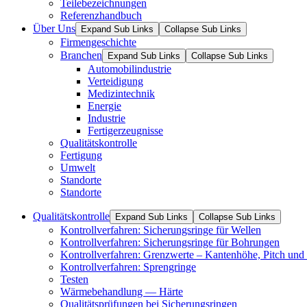
Teilebezeichnungen
Referenzhandbuch
Über Uns
Expand Sub Links
Collapse Sub Links
Firmengeschichte
Branchen
Expand Sub Links
Collapse Sub Links
Automobilindustrie
Verteidigung
Medizintechnik
Energie
Industrie
Fertigerzeugnisse
Qualitätskontrolle
Fertigung
Umwelt
Standorte
Standorte
Qualitätskontrolle
Expand Sub Links
Collapse Sub Links
Kontrollverfahren: Sicherungsringe für Wellen
Kontrollverfahren: Sicherungsringe für Bohrungen
Kontrollverfahren: Grenzwerte – Kantenhöhe, Pitch und 
Kontrollverfahren: Sprengringe
Testen
Wärmebehandlung — Härte
Qualitätsprüfungen bei Sicherungsringen