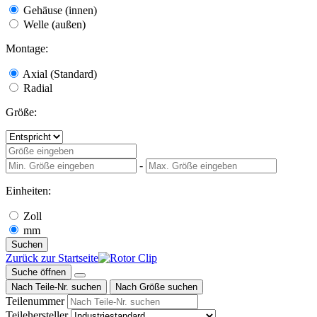
Gehäuse (innen)
Welle (außen)
Montage:
Axial (Standard)
Radial
Größe:
-
Einheiten:
Zoll
mm
Suchen
Zurück zur Startseite
Suche öffnen
Nach Teile-Nr. suchen
Nach Größe suchen
Teilenummer
Teilehersteller