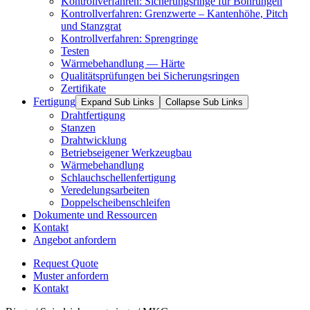
Kontrollverfahren: Sicherungsringe für Bohrungen
Kontrollverfahren: Grenzwerte – Kantenhöhe, Pitch
und Stanzgrat
Kontrollverfahren: Sprengringe
Testen
Wärmebehandlung — Härte
Qualitätsprüfungen bei Sicherungsringen
Zertifikate
Fertigung
Expand Sub Links
Collapse Sub Links
Drahtfertigung
Stanzen
Drahtwicklung
Betriebseigener Werkzeugbau
Wärmebehandlung
Schlauchschellenfertigung
Veredelungsarbeiten
Doppelscheibenschleifen
Dokumente und Ressourcen
Kontakt
Angebot anfordern
Request Quote
Muster anfordern
Kontakt