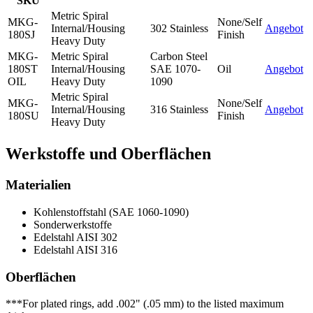
SKU
Metric Spiral
MKG-
None/Self
Internal/Housing
302 Stainless
Angebot
180SJ
Finish
Heavy Duty
MKG-
Metric Spiral
Carbon Steel
180ST
Internal/Housing
SAE 1070-
Oil
Angebot
OIL
Heavy Duty
1090
Metric Spiral
MKG-
None/Self
Internal/Housing
316 Stainless
Angebot
180SU
Finish
Heavy Duty
Werkstoffe und Oberflächen
Materialien
Kohlenstoffstahl (SAE 1060-1090)
Sonderwerkstoffe
Edelstahl AISI 302
Edelstahl AISI 316
Oberflächen
***For plated rings, add .002" (.05 mm) to the listed maximum