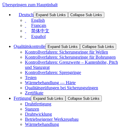
Überspringen zum Hauptinhalt
Deutsch
Expand Sub Links
Collapse Sub Links
English
Français
简体中文
Español
Qualitätskontrolle
Expand Sub Links
Collapse Sub Links
Kontrollverfahren: Sicherungsringe für Wellen
Kontrollverfahren: Sicherungsringe für Bohrungen
Kontrollverfahren: Grenzwerte – Kantenhöhe, Pitch
und Stanzgrat
Kontrollverfahren: Sprengringe
Testen
Wärmebehandlung — Härte
Qualitätsprüfungen bei Sicherungsringen
Zertifikate
Fertigung
Expand Sub Links
Collapse Sub Links
Drahtfertigung
Stanzen
Drahtwicklung
Betriebseigener Werkzeugbau
Wärmebehandlung