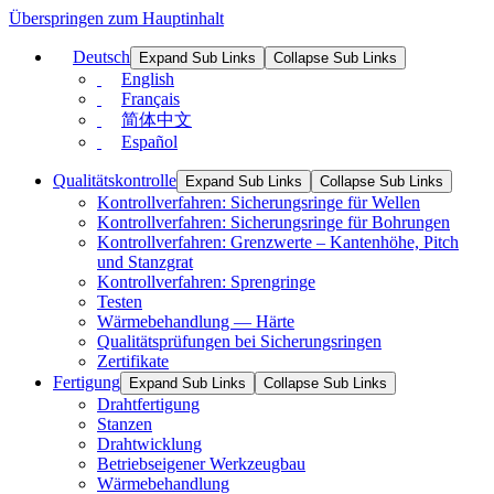
Überspringen zum Hauptinhalt
Deutsch
Expand Sub Links
Collapse Sub Links
English
Français
简体中文
Español
Qualitätskontrolle
Expand Sub Links
Collapse Sub Links
Kontrollverfahren: Sicherungsringe für Wellen
Kontrollverfahren: Sicherungsringe für Bohrungen
Kontrollverfahren: Grenzwerte – Kantenhöhe, Pitch
und Stanzgrat
Kontrollverfahren: Sprengringe
Testen
Wärmebehandlung — Härte
Qualitätsprüfungen bei Sicherungsringen
Zertifikate
Fertigung
Expand Sub Links
Collapse Sub Links
Drahtfertigung
Stanzen
Drahtwicklung
Betriebseigener Werkzeugbau
Wärmebehandlung