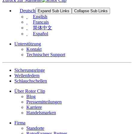
Zurück zur Startseite
Deutsch
Expand Sub Links
Collapse Sub Links
English
Français
简体中文
Español
Unterstützung
Kontakt
Technischer Support
Sicherungsringe
Wellenfedern
Schlauchschellen
Über Rotor Clip
Blog
Pressemitteilungen
Karriere
Handelsmarken
Firma
Standorte
RotorExpress-Partner