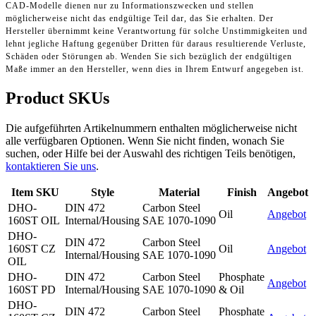
CAD-Modelle dienen nur zu Informationszwecken und stellen
möglicherweise nicht das endgültige Teil dar, das Sie erhalten. Der
Hersteller übernimmt keine Verantwortung für solche Unstimmigkeiten und
lehnt jegliche Haftung gegenüber Dritten für daraus resultierende Verluste,
Schäden oder Störungen ab. Wenden Sie sich bezüglich der endgültigen
Maße immer an den Hersteller, wenn dies in Ihrem Entwurf angegeben ist.
Product SKUs
Die aufgeführten Artikelnummern enthalten möglicherweise nicht
alle verfügbaren Optionen. Wenn Sie nicht finden, wonach Sie
suchen, oder Hilfe bei der Auswahl des richtigen Teils benötigen,
kontaktieren Sie uns
.
Item SKU
Style
Material
Finish
Angebot
DHO-
DIN 472
Carbon Steel
Oil
Angebot
160ST OIL
Internal/Housing
SAE 1070-1090
DHO-
DIN 472
Carbon Steel
160ST CZ
Oil
Angebot
Internal/Housing
SAE 1070-1090
OIL
DHO-
DIN 472
Carbon Steel
Phosphate
Angebot
160ST PD
Internal/Housing
SAE 1070-1090
& Oil
DHO-
DIN 472
Carbon Steel
Phosphate