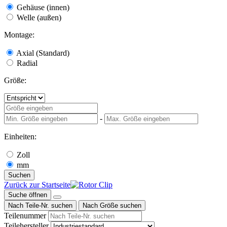
Gehäuse (innen)
Welle (außen)
Montage:
Axial (Standard)
Radial
Größe:
-
Einheiten:
Zoll
mm
Suchen
Zurück zur Startseite
Suche öffnen
Nach Teile-Nr. suchen
Nach Größe suchen
Teilenummer
Teilehersteller