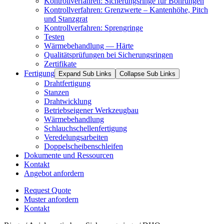
Kontrollverfahren: Sicherungsringe für Bohrungen
Kontrollverfahren: Grenzwerte – Kantenhöhe, Pitch
und Stanzgrat
Kontrollverfahren: Sprengringe
Testen
Wärmebehandlung — Härte
Qualitätsprüfungen bei Sicherungsringen
Zertifikate
Fertigung
Expand Sub Links
Collapse Sub Links
Drahtfertigung
Stanzen
Drahtwicklung
Betriebseigener Werkzeugbau
Wärmebehandlung
Schlauchschellenfertigung
Veredelungsarbeiten
Doppelscheibenschleifen
Dokumente und Ressourcen
Kontakt
Angebot anfordern
Request Quote
Muster anfordern
Kontakt