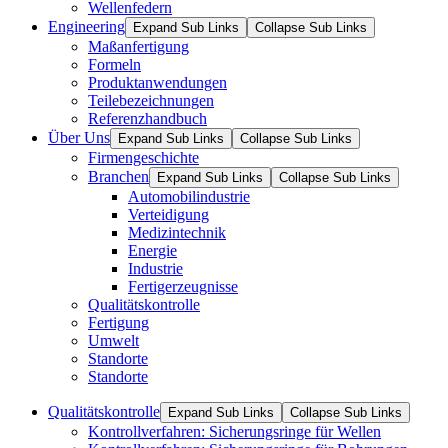
Wellenfedern
Engineering
Expand Sub Links
Collapse Sub Links
Maßanfertigung
Formeln
Produktanwendungen
Teilebezeichnungen
Referenzhandbuch
Über Uns
Expand Sub Links
Collapse Sub Links
Firmengeschichte
Branchen
Expand Sub Links
Collapse Sub Links
Automobilindustrie
Verteidigung
Medizintechnik
Energie
Industrie
Fertigerzeugnisse
Qualitätskontrolle
Fertigung
Umwelt
Standorte
Standorte
Qualitätskontrolle
Expand Sub Links
Collapse Sub Links
Kontrollverfahren: Sicherungsringe für Wellen