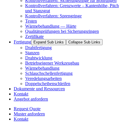
Kontrollverfahren: Sicherungsringe für Bohrungen
Kontrollverfahren: Grenzwerte – Kantenhöhe, Pitch
und Stanzgrat
Kontrollverfahren: Sprengringe
Testen
Wärmebehandlung — Härte
Qualitätsprüfungen bei Sicherungsringen
Zertifikate
Fertigung
Expand Sub Links
Collapse Sub Links
Drahtfertigung
Stanzen
Drahtwicklung
Betriebseigener Werkzeugbau
Wärmebehandlung
Schlauchschellenfertigung
Veredelungsarbeiten
Doppelscheibenschleifen
Dokumente und Ressourcen
Kontakt
Angebot anfordern
Request Quote
Muster anfordern
Kontakt