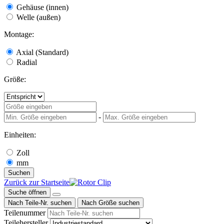
Gehäuse (innen)
Welle (außen)
Montage:
Axial (Standard)
Radial
Größe:
-
Einheiten:
Zoll
mm
Suchen
Zurück zur Startseite
Suche öffnen
Nach Teile-Nr. suchen
Nach Größe suchen
Teilenummer
Teilehersteller