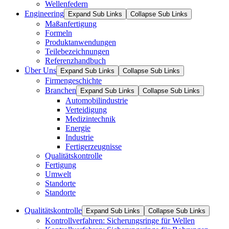
Wellenfedern
Engineering
Expand Sub Links
Collapse Sub Links
Maßanfertigung
Formeln
Produktanwendungen
Teilebezeichnungen
Referenzhandbuch
Über Uns
Expand Sub Links
Collapse Sub Links
Firmengeschichte
Branchen
Expand Sub Links
Collapse Sub Links
Automobilindustrie
Verteidigung
Medizintechnik
Energie
Industrie
Fertigerzeugnisse
Qualitätskontrolle
Fertigung
Umwelt
Standorte
Standorte
Qualitätskontrolle
Expand Sub Links
Collapse Sub Links
Kontrollverfahren: Sicherungsringe für Wellen