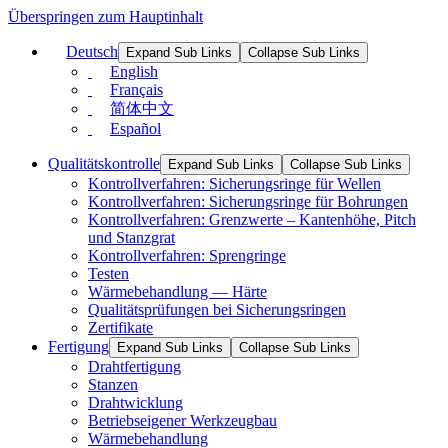
Überspringen zum Hauptinhalt
Deutsch
Expand Sub Links
Collapse Sub Links
English
Français
简体中文
Español
Qualitätskontrolle
Expand Sub Links
Collapse Sub Links
Kontrollverfahren: Sicherungsringe für Wellen
Kontrollverfahren: Sicherungsringe für Bohrungen
Kontrollverfahren: Grenzwerte – Kantenhöhe, Pitch
und Stanzgrat
Kontrollverfahren: Sprengringe
Testen
Wärmebehandlung — Härte
Qualitätsprüfungen bei Sicherungsringen
Zertifikate
Fertigung
Expand Sub Links
Collapse Sub Links
Drahtfertigung
Stanzen
Drahtwicklung
Betriebseigener Werkzeugbau
Wärmebehandlung