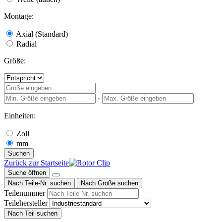
Montage:
Axial (Standard)
Radial
Größe:
-
Einheiten:
Zoll
mm
Suchen
Zurück zur Startseite
Suche öffnen
Nach Teile-Nr. suchen
Nach Größe suchen
Teilenummer
Teilehersteller
Nach Teil suchen