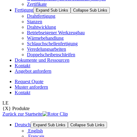
Zertifikate
Fertigung
Expand Sub Links
Collapse Sub Links
Drahtfertigung
Stanzen
Drahtwicklung
Betriebseigener Werkzeugbau
Wärmebehandlung
Schlauchschellenfertigung
Veredelungsarbeiten
Doppelscheibenschleifen
Dokumente und Ressourcen
Kontakt
Angebot anfordern
Request Quote
Muster anfordern
Kontakt
LE
{X} Produkte
Zurück zur Startseite
Deutsch
Expand Sub Links
Collapse Sub Links
English
Français