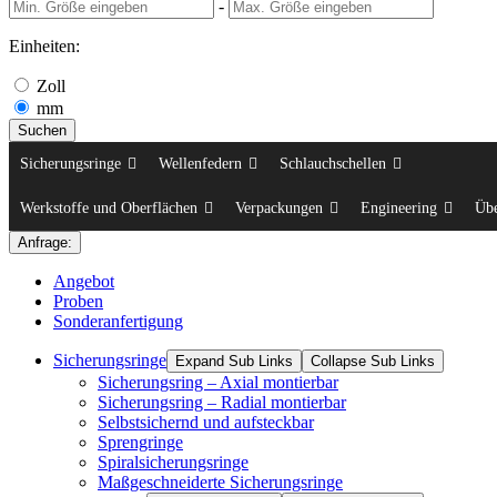
-
Einheiten:
Zoll
mm
Suchen
Sicherungsringe
Wellenfedern
Schlauchschellen
Werkstoffe und Oberflächen
Verpackungen
Engineering
Üb
Anfrage:
Angebot
Proben
Sonderanfertigung
Sicherungsringe
Expand Sub Links
Collapse Sub Links
Sicherungsring – Axial montierbar
Sicherungsring – Radial montierbar
Selbstsichernd und aufsteckbar
Sprengringe
Spiralsicherungsringe
Maßgeschneiderte Sicherungsringe