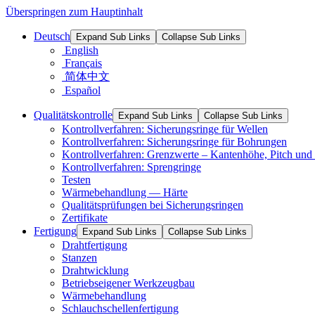
Überspringen zum Hauptinhalt
Deutsch
Expand Sub Links
Collapse Sub Links
English
Français
简体中文
Español
Qualitätskontrolle
Expand Sub Links
Collapse Sub Links
Kontrollverfahren: Sicherungsringe für Wellen
Kontrollverfahren: Sicherungsringe für Bohrungen
Kontrollverfahren: Grenzwerte – Kantenhöhe, Pitch und 
Kontrollverfahren: Sprengringe
Testen
Wärmebehandlung — Härte
Qualitätsprüfungen bei Sicherungsringen
Zertifikate
Fertigung
Expand Sub Links
Collapse Sub Links
Drahtfertigung
Stanzen
Drahtwicklung
Betriebseigener Werkzeugbau
Wärmebehandlung
Schlauchschellenfertigung