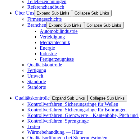
Teilebezeichnungen
Referenzhandbuch
Über Uns
Expand Sub Links
Collapse Sub Links
Firmengeschichte
Branchen
Expand Sub Links
Collapse Sub Links
Automobilindustrie
Verteidigung
Medizintechnik
Energie
Industrie
Fertigerzeugnisse
Qualitätskontrolle
Fertigung
Umwelt
Standorte
Standorte
Qualitätskontrolle
Expand Sub Links
Collapse Sub Links
Kontrollverfahren: Sicherungsringe für Wellen
Kontrollverfahren: Sicherungsringe für Bohrungen
Kontrollverfahren: Grenzwerte – Kantenhöhe, Pitch und 
Kontrollverfahren: Sprengringe
Testen
Wärmebehandlung — Härte
Qualitätsprüfungen bei Sicherungsringen