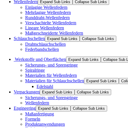
Wellenfedern
Expand Sub Links
Collapse Sub Links
Einlagige Wellenfedern
Mehrlagige Wellenfedern
Runddraht-Wellenfedern
Verschachtelte Wellenfedern
Lineare Wellenfedern
Maßgeschneiderte Wellenfedern
Schlauchschellen
Expand Sub Links
Collapse Sub Links
Drahtschlauchschellen
Federbandschellen
Werkstoffe und Oberflächen
Expand Sub Links
Collapse Sub 
Sicherungs- und Sprengringe
Spiralringe
Materialien für Wellenfedern
Materialien für Schlauchschellen
Expand Sub Links
Col
Edelstahl
Verpackungen
Expand Sub Links
Collapse Sub Links
Sicherungs- und Sprengringe
Wellenfedern
Engineering
Expand Sub Links
Collapse Sub Links
Maßanfertigung
Formeln
Produktanwendungen