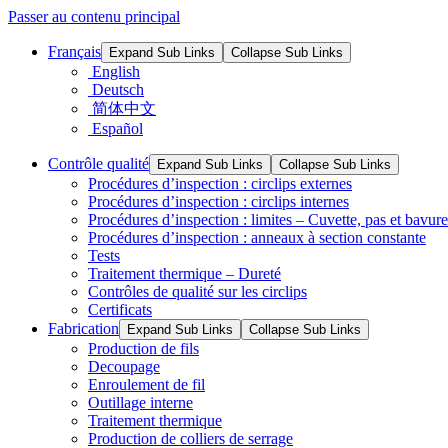
Passer au contenu principal
Français
Expand Sub Links
Collapse Sub Links
English
Deutsch
简体中文
Español
Contrôle qualité
Expand Sub Links
Collapse Sub Links
Procédures d’inspection : circlips externes
Procédures d’inspection : circlips internes
Procédures d’inspection : limites – Cuvette, pas et bavure
Procédures d’inspection : anneaux à section constante
Tests
Traitement thermique – Dureté
Contrôles de qualité sur les circlips
Certificats
Fabrication
Expand Sub Links
Collapse Sub Links
Production de fils
Decoupage
Enroulement de fil
Outillage interne
Traitement thermique
Production de colliers de serrage