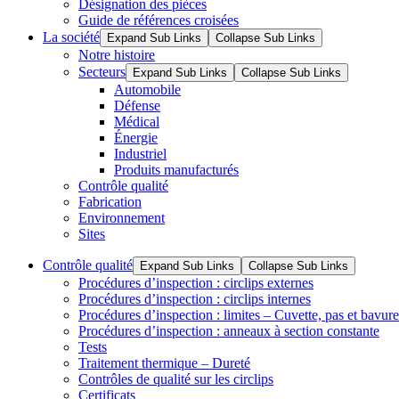
Désignation des pièces
Guide de références croisées
La société
Expand Sub Links
Collapse Sub Links
Notre histoire
Secteurs
Expand Sub Links
Collapse Sub Links
Automobile
Défense
Médical
Énergie
Industriel
Produits manufacturés
Contrôle qualité
Fabrication
Environnement
Sites
Contrôle qualité
Expand Sub Links
Collapse Sub Links
Procédures d’inspection : circlips externes
Procédures d’inspection : circlips internes
Procédures d’inspection : limites – Cuvette, pas et bavure
Procédures d’inspection : anneaux à section constante
Tests
Traitement thermique – Dureté
Contrôles de qualité sur les circlips
Certificats