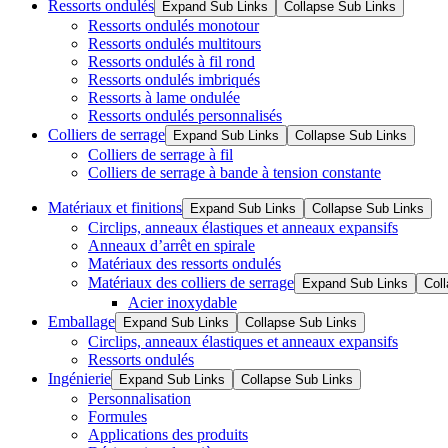
Ressorts ondulés
Expand Sub Links
Collapse Sub Links
Ressorts ondulés monotour
Ressorts ondulés multitours
Ressorts ondulés à fil rond
Ressorts ondulés imbriqués
Ressorts à lame ondulée
Ressorts ondulés personnalisés
Colliers de serrage
Expand Sub Links
Collapse Sub Links
Colliers de serrage à fil
Colliers de serrage à bande à tension constante
Matériaux et finitions
Expand Sub Links
Collapse Sub Links
Circlips, anneaux élastiques et anneaux expansifs
Anneaux d’arrêt en spirale
Matériaux des ressorts ondulés
Matériaux des colliers de serrage
Expand Sub Links
Col
Acier inoxydable
Emballage
Expand Sub Links
Collapse Sub Links
Circlips, anneaux élastiques et anneaux expansifs
Ressorts ondulés
Ingénierie
Expand Sub Links
Collapse Sub Links
Personnalisation
Formules
Applications des produits