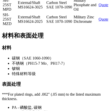
SH-
Military
External/Shaft
Carbon Steel
25ST
Phosphate and
Quote
MS16624-3025
SAE 1070-1090
MPD
Oil
SH-
External/Shaft
Carbon Steel
Military Zinc
25ST
Quote
MS16624-2025
SAE 1070-1090
Dichromate
MZD
材料和表面处理
材料
碳钢（SAE 1060-1090）
不锈钢（PH15-7 Mo、PH17-7）
铍铜
特殊材料等级
表面处理
***For plated rings, add .002" (.05 mm) to the listed maximum
thickness.
PA - 磷酸盐, 碳钢