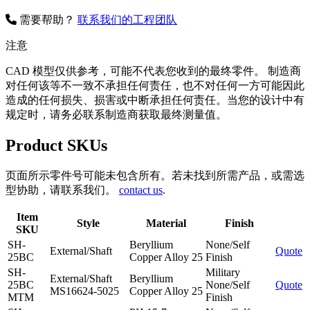
需要帮助？
联系我们的工程团队
注意
CAD 模型仅供参考，可能不代表您收到的最终零件。 制造商
对任何该等不一致不承担任何责任，也不对任何一方可能因此
造成的任何损失、损害或中断承担任何责任。当您的设计中有
规定时，请务必联系制造商获取最终测量值。
Product SKUs
页面所示零件号可能未包含所有。若未找到所需产品，或需选
型协助，请联系我们。
contact us
.
Item
Style
Material
Finish
Quo
SKU
SH-
Beryllium
None/Self
External/Shaft
Quote
25BC
Copper Alloy 25
Finish
SH-
Military
External/Shaft
Beryllium
25BC
None/Self
Quote
MS16624-5025
Copper Alloy 25
MTM
Finish