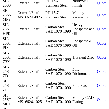
SH-
PH 15-7
None/Self
External/Shaft
Quote
25SS
Stainless Steel
Finish
SH-
External/Shaft
PH 15-7
Military
25SS
Quote
MS16624-4025
Stainless Steel
Passivation
MPS
SH-
Heavy
Carbon Steel
25ST
External/Shaft
Phosphate and
Quote
SAE 1070-1090
HPD
Oil
SH-
Carbon Steel
Phosphate &
25ST
External/Shaft
Quote
SAE 1070-1090
Oil
PD
SH-
Carbon Steel
25ST
External/Shaft
Trivalent Zinc
Quote
SAE 1070-1090
Z3X
SH-
Carbon Steel
Zinc
25ST
External/Shaft
Quote
SAE 1070-1090
Dichromate
ZD
SH-
Carbon Steel
25ST
External/Shaft
Zinc Flash
Quote
SAE 1070-1090
ZF
SH-
External/Shaft
Carbon Steel
Military CAD
25ST
Quote
MS16624-1025
SAE 1070-1090
Plating
MCD