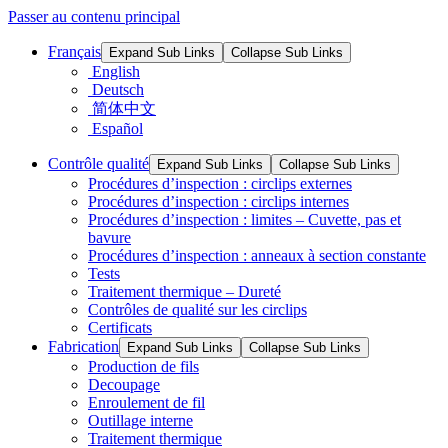
Passer au contenu principal
Français
Expand Sub Links
Collapse Sub Links
English
Deutsch
简体中文
Español
Contrôle qualité
Expand Sub Links
Collapse Sub Links
Procédures d’inspection : circlips externes
Procédures d’inspection : circlips internes
Procédures d’inspection : limites – Cuvette, pas et
bavure
Procédures d’inspection : anneaux à section constante
Tests
Traitement thermique – Dureté
Contrôles de qualité sur les circlips
Certificats
Fabrication
Expand Sub Links
Collapse Sub Links
Production de fils
Decoupage
Enroulement de fil
Outillage interne
Traitement thermique