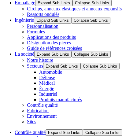
Emballage
Expand Sub Links
Collapse Sub Links
Circlips, anneaux élastiques et anneaux expansifs
Ressorts ondulés
Ingénierie
Expand Sub Links
Collapse Sub Links
Personnalisation
Formules
Applications des produits
Désignation des pièces
Guide de références croisées
La société
Expand Sub Links
Collapse Sub Links
Notre histoire
Secteurs
Expand Sub Links
Collapse Sub Links
Automobile
Défense
Médical
Énergie
Industriel
Produits manufacturés
Contrôle qualité
Fabrication
Environnement
Sites
Contrôle qualité
Expand Sub Links
Collapse Sub Links