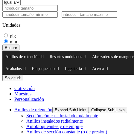
-
Unidades:
plg
mm
Buscar
Anillos de retención
Resortes ondulados
Abrazaderas de manguer
Acabados
Empaquetado
Ingeniería
Acerca
Solicitud:
Cotización
Muestras
Personalización
Anillos de retención
Expand Sub Links
Collapse Sub Links
Sección cónica – Instalado axialmente
Anillos instalados radialmente
Autobloqueantes y de empuje
Anillos de sección constante (o de presión)