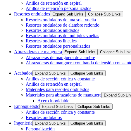
Anillos de retención en espiral
Anillos de retención personalizados
Resortes ondulados
Expand Sub Links
Collapse Sub Links
Resortes ondulados de una sola vuelta
Resortes ondulados de alambre redondo
Resortes ondulados anidados
Resortes ondulados de múltiples vueltas
Resortes ondulados lineales
Resortes ondulados personalizados
Abrazaderas de manguera
Expand Sub Links
Collapse Sub Link
Abrazaderas de manguera de alambre
Abrazaderas de manguera con banda de tensión constant
Acabados
Expand Sub Links
Collapse Sub Links
Anillos de sección cónica y constante
Anillos de retención en espiral
Materiales para resortes ondulados
Materiales para abrazaderas de manguera
Expand Sub Lin
Acero inoxidable
Empaquetado
Expand Sub Links
Collapse Sub Links
Anillos de sección cónica y constante
Resortes ondulados
Ingeniería
Expand Sub Links
Collapse Sub Links
Personalización