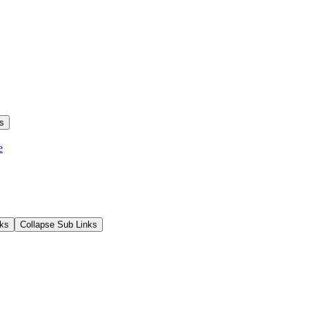
s
e
ks
Collapse Sub Links