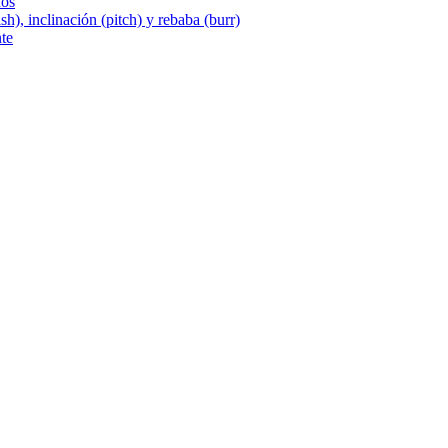
nos
h), inclinación (pitch) y rebaba (burr)
nte