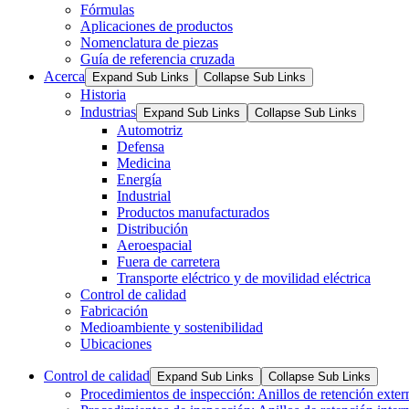
Fórmulas
Aplicaciones de productos
Nomenclatura de piezas
Guía de referencia cruzada
Acerca
Expand Sub Links
Collapse Sub Links
Historia
Industrias
Expand Sub Links
Collapse Sub Links
Automotriz
Defensa
Medicina
Energía
Industrial
Productos manufacturados
Distribución
Aeroespacial
Fuera de carretera
Transporte eléctrico y de movilidad eléctrica
Control de calidad
Fabricación
Medioambiente y sostenibilidad
Ubicaciones
Control de calidad
Expand Sub Links
Collapse Sub Links
Procedimientos de inspección: Anillos de retención exter