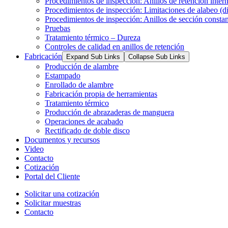
Procedimientos de inspección: Anillos de retención inter
Procedimientos de inspección: Limitaciones de alabeo (dis
Procedimientos de inspección: Anillos de sección consta
Pruebas
Tratamiento térmico – Dureza
Controles de calidad en anillos de retención
Fabricación
Expand Sub Links
Collapse Sub Links
Producción de alambre
Estampado
Enrollado de alambre
Fabricación propia de herramientas
Tratamiento térmico
Producción de abrazaderas de manguera
Operaciones de acabado
Rectificado de doble disco
Documentos y recursos
Video
Contacto
Cotización
Portal del Cliente
Solicitar una cotización
Solicitar muestras
Contacto