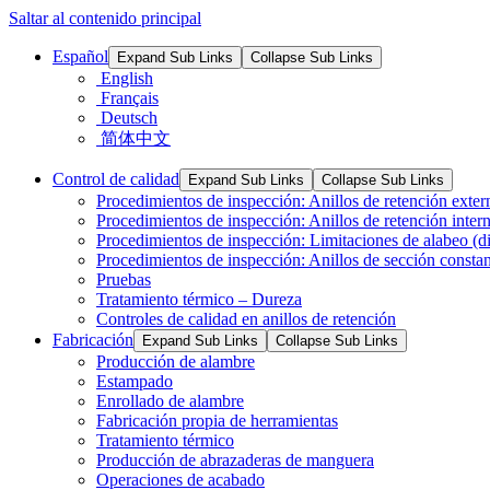
Saltar al contenido principal
Español
Expand Sub Links
Collapse Sub Links
English
Français
Deutsch
简体中文
Control de calidad
Expand Sub Links
Collapse Sub Links
Procedimientos de inspección: Anillos de retención exter
Procedimientos de inspección: Anillos de retención inter
Procedimientos de inspección: Limitaciones de alabeo (dis
Procedimientos de inspección: Anillos de sección consta
Pruebas
Tratamiento térmico – Dureza
Controles de calidad en anillos de retención
Fabricación
Expand Sub Links
Collapse Sub Links
Producción de alambre
Estampado
Enrollado de alambre
Fabricación propia de herramientas
Tratamiento térmico
Producción de abrazaderas de manguera
Operaciones de acabado