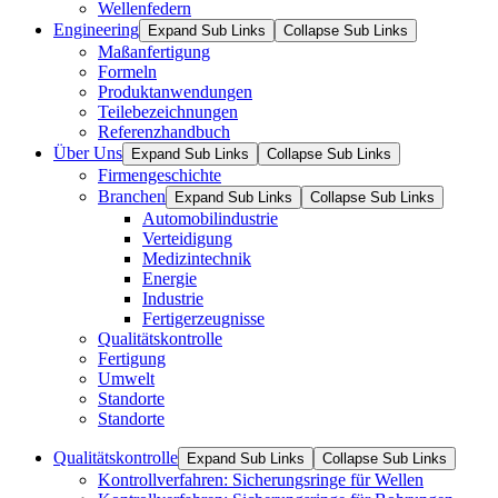
Wellenfedern
Engineering
Expand Sub Links
Collapse Sub Links
Maßanfertigung
Formeln
Produktanwendungen
Teilebezeichnungen
Referenzhandbuch
Über Uns
Expand Sub Links
Collapse Sub Links
Firmengeschichte
Branchen
Expand Sub Links
Collapse Sub Links
Automobilindustrie
Verteidigung
Medizintechnik
Energie
Industrie
Fertigerzeugnisse
Qualitätskontrolle
Fertigung
Umwelt
Standorte
Standorte
Qualitätskontrolle
Expand Sub Links
Collapse Sub Links
Kontrollverfahren: Sicherungsringe für Wellen