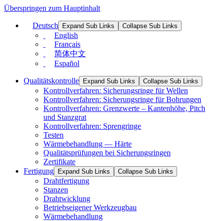
Überspringen zum Hauptinhalt
Deutsch
Expand Sub Links
Collapse Sub Links
English
Français
简体中文
Español
Qualitätskontrolle
Expand Sub Links
Collapse Sub Links
Kontrollverfahren: Sicherungsringe für Wellen
Kontrollverfahren: Sicherungsringe für Bohrungen
Kontrollverfahren: Grenzwerte – Kantenhöhe, Pitch
und Stanzgrat
Kontrollverfahren: Sprengringe
Testen
Wärmebehandlung — Härte
Qualitätsprüfungen bei Sicherungsringen
Zertifikate
Fertigung
Expand Sub Links
Collapse Sub Links
Drahtfertigung
Stanzen
Drahtwicklung
Betriebseigener Werkzeugbau
Wärmebehandlung