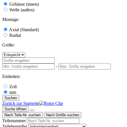
Gehäuse (innen)
Welle (außen)
Montage:
Axial (Standard)
Radial
Größe:
-
Einheiten:
Zoll
mm
Suchen
Zurück zur Startseite
Suche öffnen
Nach Teile-Nr. suchen
Nach Größe suchen
Teilenummer
Teilehersteller