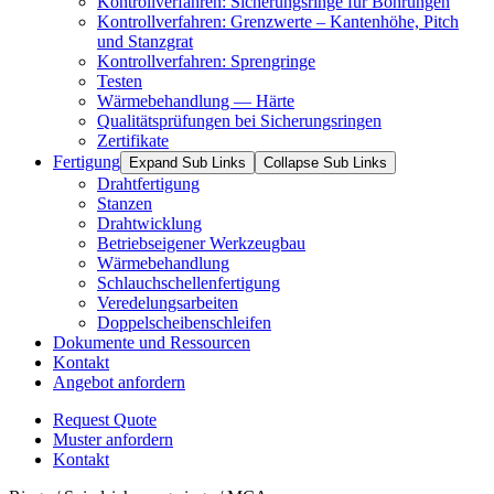
Kontrollverfahren: Sicherungsringe für Bohrungen
Kontrollverfahren: Grenzwerte – Kantenhöhe, Pitch
und Stanzgrat
Kontrollverfahren: Sprengringe
Testen
Wärmebehandlung — Härte
Qualitätsprüfungen bei Sicherungsringen
Zertifikate
Fertigung
Expand Sub Links
Collapse Sub Links
Drahtfertigung
Stanzen
Drahtwicklung
Betriebseigener Werkzeugbau
Wärmebehandlung
Schlauchschellenfertigung
Veredelungsarbeiten
Doppelscheibenschleifen
Dokumente und Ressourcen
Kontakt
Angebot anfordern
Request Quote
Muster anfordern
Kontakt