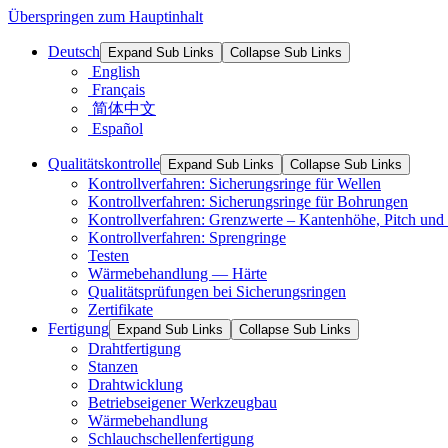
Überspringen zum Hauptinhalt
Deutsch
Expand Sub Links
Collapse Sub Links
English
Français
简体中文
Español
Qualitätskontrolle
Expand Sub Links
Collapse Sub Links
Kontrollverfahren: Sicherungsringe für Wellen
Kontrollverfahren: Sicherungsringe für Bohrungen
Kontrollverfahren: Grenzwerte – Kantenhöhe, Pitch und 
Kontrollverfahren: Sprengringe
Testen
Wärmebehandlung — Härte
Qualitätsprüfungen bei Sicherungsringen
Zertifikate
Fertigung
Expand Sub Links
Collapse Sub Links
Drahtfertigung
Stanzen
Drahtwicklung
Betriebseigener Werkzeugbau
Wärmebehandlung
Schlauchschellenfertigung