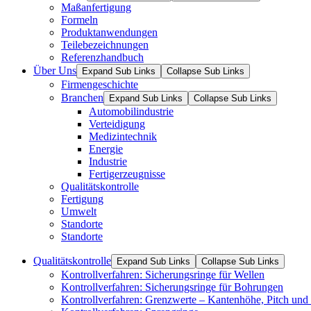
Maßanfertigung
Formeln
Produktanwendungen
Teilebezeichnungen
Referenzhandbuch
Über Uns
Expand Sub Links
Collapse Sub Links
Firmengeschichte
Branchen
Expand Sub Links
Collapse Sub Links
Automobilindustrie
Verteidigung
Medizintechnik
Energie
Industrie
Fertigerzeugnisse
Qualitätskontrolle
Fertigung
Umwelt
Standorte
Standorte
Qualitätskontrolle
Expand Sub Links
Collapse Sub Links
Kontrollverfahren: Sicherungsringe für Wellen
Kontrollverfahren: Sicherungsringe für Bohrungen
Kontrollverfahren: Grenzwerte – Kantenhöhe, Pitch und 