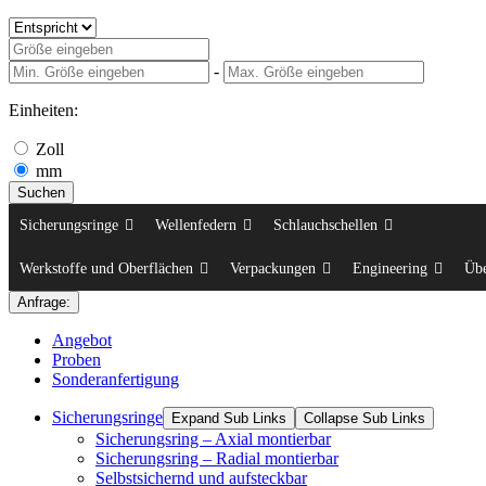
-
Einheiten:
Zoll
mm
Suchen
Sicherungsringe
Wellenfedern
Schlauchschellen
Werkstoffe und Oberflächen
Verpackungen
Engineering
Üb
Anfrage:
Angebot
Proben
Sonderanfertigung
Sicherungsringe
Expand Sub Links
Collapse Sub Links
Sicherungsring – Axial montierbar
Sicherungsring – Radial montierbar
Selbstsichernd und aufsteckbar