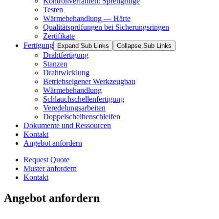
Kontrollverfahren: Sprengringe
Testen
Wärmebehandlung — Härte
Qualitätsprüfungen bei Sicherungsringen
Zertifikate
Fertigung
Expand Sub Links
Collapse Sub Links
Drahtfertigung
Stanzen
Drahtwicklung
Betriebseigener Werkzeugbau
Wärmebehandlung
Schlauchschellenfertigung
Veredelungsarbeiten
Doppelscheibenschleifen
Dokumente und Ressourcen
Kontakt
Angebot anfordern
Request Quote
Muster anfordern
Kontakt
Angebot anfordern