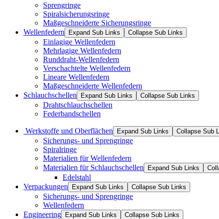
Sprengringe
Spiralsicherungsringe
Maßgeschneiderte Sicherungsringe
Wellenfedern
Expand Sub Links
Collapse Sub Links
Einlagige Wellenfedern
Mehrlagige Wellenfedern
Runddraht-Wellenfedern
Verschachtelte Wellenfedern
Lineare Wellenfedern
Maßgeschneiderte Wellenfedern
Schlauchschellen
Expand Sub Links
Collapse Sub Links
Drahtschlauchschellen
Federbandschellen
Werkstoffe und Oberflächen
Expand Sub Links
Collapse Sub 
Sicherungs- und Sprengringe
Spiralringe
Materialien für Wellenfedern
Materialien für Schlauchschellen
Expand Sub Links
Col
Edelstahl
Verpackungen
Expand Sub Links
Collapse Sub Links
Sicherungs- und Sprengringe
Wellenfedern
Engineering
Expand Sub Links
Collapse Sub Links