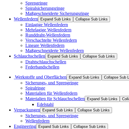
Sprengringe
Spiralsicherungsringe
Maßgeschneiderte Sicherungsringe
Wellenfedern
Expand Sub Links
Collapse Sub Links
Einlagige Wellenfedern
Mehrlagige Wellenfedern
Runddraht-Wellenfedern
Verschachtelte Wellenfedern
Lineare Wellenfedern
Maßgeschneiderte Wellenfedern
Schlauchschellen
Expand Sub Links
Collapse Sub Links
Drahtschlauchschellen
Federbandschellen
Werkstoffe und Oberflächen
Expand Sub Links
Collapse Sub 
Sicherungs- und Sprengringe
Spiralringe
Materialien für Wellenfedern
Materialien für Schlauchschellen
Expand Sub Links
Col
Edelstahl
Verpackungen
Expand Sub Links
Collapse Sub Links
Sicherungs- und Sprengringe
Wellenfedern
Engineering
Expand Sub Links
Collapse Sub Links