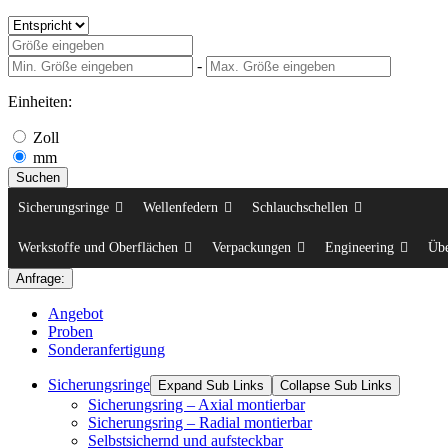
-
Einheiten:
Zoll
mm
Suchen
Sicherungsringe
Wellenfedern
Schlauchschellen
Werkstoffe und Oberflächen
Verpackungen
Engineering
Üb
Anfrage:
Angebot
Proben
Sonderanfertigung
Sicherungsringe
Expand Sub Links
Collapse Sub Links
Sicherungsring – Axial montierbar
Sicherungsring – Radial montierbar
Selbstsichernd und aufsteckbar