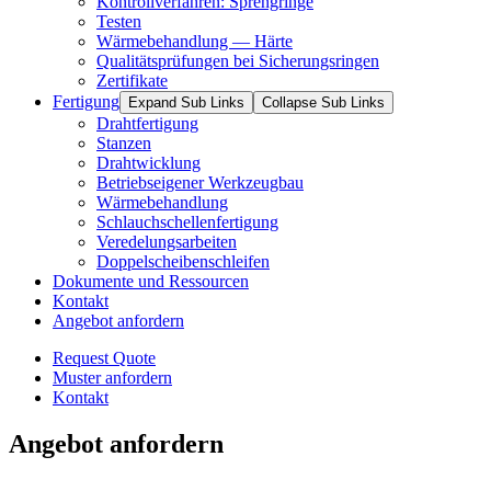
Kontrollverfahren: Sprengringe
Testen
Wärmebehandlung — Härte
Qualitätsprüfungen bei Sicherungsringen
Zertifikate
Fertigung
Expand Sub Links
Collapse Sub Links
Drahtfertigung
Stanzen
Drahtwicklung
Betriebseigener Werkzeugbau
Wärmebehandlung
Schlauchschellenfertigung
Veredelungsarbeiten
Doppelscheibenschleifen
Dokumente und Ressourcen
Kontakt
Angebot anfordern
Request Quote
Muster anfordern
Kontakt
Angebot anfordern