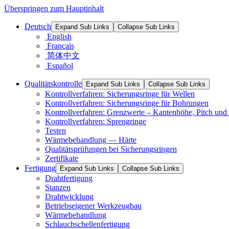
Überspringen zum Hauptinhalt
Deutsch
Expand Sub Links
Collapse Sub Links
English
Français
简体中文
Español
Qualitätskontrolle
Expand Sub Links
Collapse Sub Links
Kontrollverfahren: Sicherungsringe für Wellen
Kontrollverfahren: Sicherungsringe für Bohrungen
Kontrollverfahren: Grenzwerte – Kantenhöhe, Pitch und 
Kontrollverfahren: Sprengringe
Testen
Wärmebehandlung — Härte
Qualitätsprüfungen bei Sicherungsringen
Zertifikate
Fertigung
Expand Sub Links
Collapse Sub Links
Drahtfertigung
Stanzen
Drahtwicklung
Betriebseigener Werkzeugbau
Wärmebehandlung
Schlauchschellenfertigung