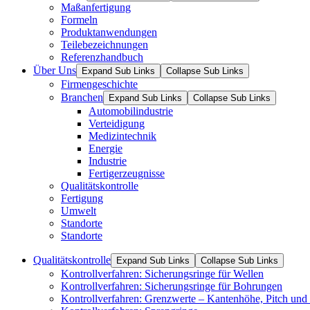
Maßanfertigung
Formeln
Produktanwendungen
Teilebezeichnungen
Referenzhandbuch
Über Uns
Expand Sub Links
Collapse Sub Links
Firmengeschichte
Branchen
Expand Sub Links
Collapse Sub Links
Automobilindustrie
Verteidigung
Medizintechnik
Energie
Industrie
Fertigerzeugnisse
Qualitätskontrolle
Fertigung
Umwelt
Standorte
Standorte
Qualitätskontrolle
Expand Sub Links
Collapse Sub Links
Kontrollverfahren: Sicherungsringe für Wellen
Kontrollverfahren: Sicherungsringe für Bohrungen
Kontrollverfahren: Grenzwerte – Kantenhöhe, Pitch und 